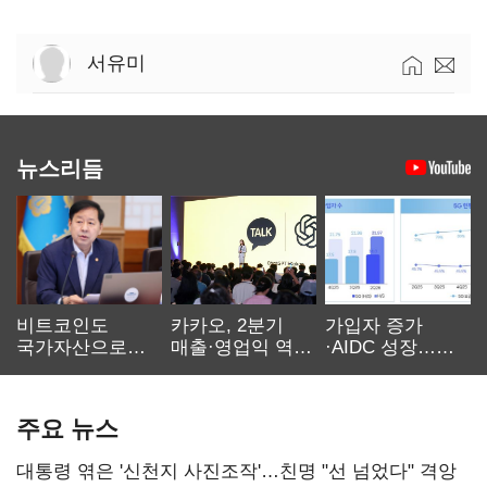
서유미
뉴스리듬
비트코인도
카카오, 2분기
가입자 증가
국가자산으로…'
매출·영업익 역대
·AIDC 성장…
보관·평가·처분'
최대…에이전트
SKT 2분기 성장
기준은 숙제
AI 수익화 관건
본궤도
주요 뉴스
대통령 엮은 '신천지 사진조작'…친명 "선 넘었다" 격앙