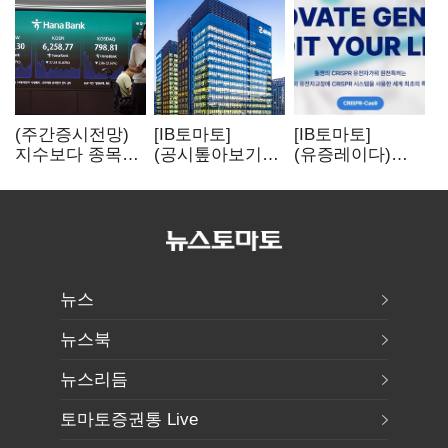
(주간증시전망)
[IB토마토]
[IB토마토]
지수보다 종목…
(공시톺아보기)
(유증레이다)
선별 장세
수주 공시, 왜
툴젠, 조달액
이어진다
바로 매출로
3분의 1 토막…
잡히지 않을까
특허소송
비용부터 챙긴다
뉴스
뉴스북
뉴스리듬
토마토증권통 Live