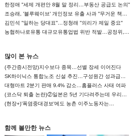
한정애 "세제 개편안 8월 말 정리…부동산 공급도 논의"
조승래, '블루웨이브' 개인정보 유출 사과 "무거운 책임
통감"
김민석 "일하는 당대표"…정청래 "의리가 제일 중요"
농협하나로유통 대규모유통업법 위반 적발…공정위,
과징금 4억6200만원 부과
많이 본 뉴스
(주간증시전망)지수보다 종목…선별 장세 이어진다
SK하이닉스 통합노조 신설 추진…구성원간 성과급
불만 확산
대형마트 2분기 판매 9.4% 감소…홈플러스 사태 여파
(코스닥 퇴출 논란)②일본은 5년 기다려주는데 우리는
당장 퇴출?…시간만으론 부족한 코스닥 구하기
(현장+)'폭염중대경보'에도 농촌 이주노동자는
강행군…'야외작업 중지' 권고도 무시
함께 볼만한 뉴스