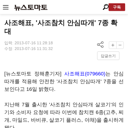
구독
사조해표, '사조참치 안심따개' 7종 확
대
입력: 2013-07-16 11:28:18
수정: 2013-07-16 11:31:32
답글쓰기
[뉴스토마토 정해훈기자]
사조해표(079660)
는 안심
따개를 적용해 안전한 '사조참치 안심따개' 7종을 선
보인다고 16일 밝혔다.
지난해 7월 출시한 '사조참치 안심따개 살코기'의 인
기와 소비자 요청에 따라 이번에 참치캔 6종(고추, 찌
개, 마일드, 바비큐, 살코기 플러스, 야채)을 출시하게
됐다.