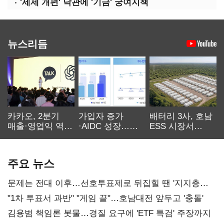
'세제 개편' 낙관에 '기금' 궁여지책
뉴스리듬
카카오, 2분기
가입자 증가
배터리 3사, 호남
매출·영업익 역대
·AIDC 성장…
ESS 시장서
최대…에이전트
SKT 2분기 성장
‘격돌’
AI 수익화 관건
본궤도
주요 뉴스
문제는 전대 이후…선호투표제로 뒤집힐 땐 '지지층
불복'
"1차 투표서 과반" "게임 끝"…호남대전 앞두고 '충돌'
김용범 책임론 봇물…경질 요구에 'ETF 특검' 주장까지