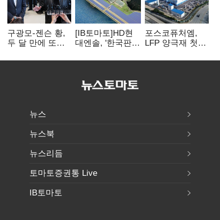
구광모-젠슨 황,
[IB토마토]HD현
포스코퓨처엠,
두 달 만에 또
대엔솔, '한국판
LFP 양극재 첫
만난다…로봇·AI
IRA' 수혜 부상…
대규모 공급…
등 논의
세액공제 선택이
ESS 시장 공략
변수
뉴스
뉴스북
뉴스리듬
토마토증권통 Live
IB토마토