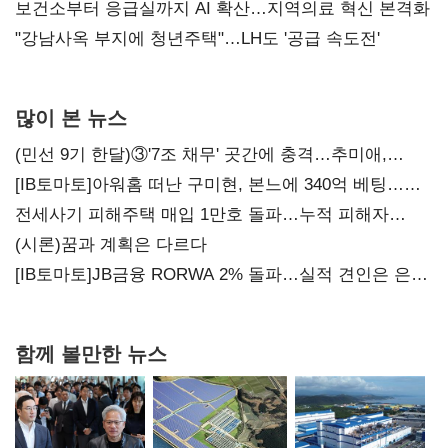
보건소부터 응급실까지 AI 확산…지역의료 혁신 본격화
"강남사옥 부지에 청년주택"…LH도 '공급 속도전'
많이 본 뉴스
(민선 9기 한달)③'7조 채무' 곳간에 충격…추미애,
20년만에 '비상재정' 선언 승부수
[IB토마토]아워홈 떠난 구미현, 본느에 340억 베팅…
가족 지배체제 구축
전세사기 피해주택 매입 1만호 돌파…누적 피해자
4만278명
(시론)꿈과 계획은 다르다
[IB토마토]JB금융 RORWA 2% 돌파…실적 견인은 은행
아닌 캐피탈
함께 볼만한 뉴스