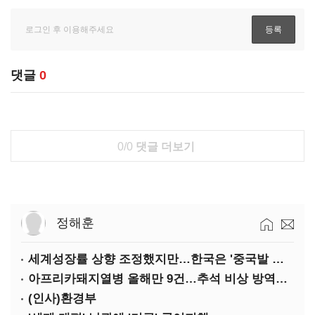
댓글
0
0/0
댓글 더보기
정해훈
세계성장률 상향 조정했지만…한국은 '중국발 살얼음판'
아프리카돼지열병 올해만 9건…추석 비상 방역에 '총력'
(인사)환경부