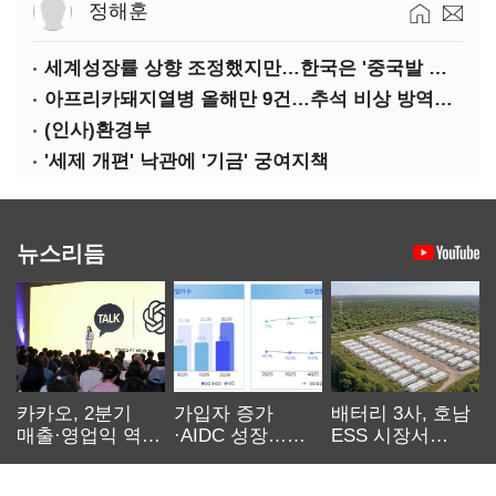
정해훈
세계성장률 상향 조정했지만…한국은 '중국발 살얼음판'
아프리카돼지열병 올해만 9건…추석 비상 방역에 '총력'
(인사)환경부
'세제 개편' 낙관에 '기금' 궁여지책
뉴스리듬
카카오, 2분기
가입자 증가
배터리 3사, 호남
매출·영업익 역대
·AIDC 성장…
ESS 시장서
최대…에이전트
SKT 2분기 성장
‘격돌’
AI 수익화 관건
본궤도