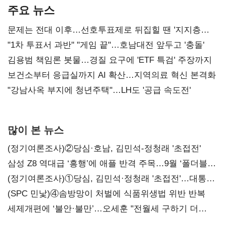
주요 뉴스
문제는 전대 이후…선호투표제로 뒤집힐 땐 '지지층
불복'
"1차 투표서 과반" "게임 끝"…호남대전 앞두고 '충돌'
김용범 책임론 봇물…경질 요구에 'ETF 특검' 주장까지
보건소부터 응급실까지 AI 확산…지역의료 혁신 본격화
"강남사옥 부지에 청년주택"…LH도 '공급 속도전'
많이 본 뉴스
(정기여론조사)②당심·호남, 김민석-정청래 '초접전'
삼성 Z8 역대급 ‘흥행’에 애플 반격 주목…9월 ‘폴더블
대전’
(정기여론조사)①당심, 김민석·정청래 '초접전'…대통령
지지도 '50% 아래로'(종합)
(SPC 민낯)④솜방망이 처벌에 식품위생법 위반 반복
세제개편에 ‘불안·불만’…오세훈 "전월세 구하기 더
힘들어질 것"