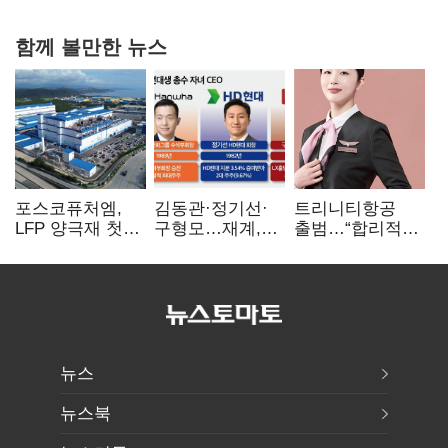
함께 볼만한 뉴스
포스코퓨처엠,
김동관·정기선·
트리니티항공
LFP 양극재 첫
구형모…재계,
출범…“합리적
대규모 공급…
1980년대생
가격·기대 이상
ESS 시장 공략
전성시대
서비스로 승부”
뉴스
뉴스북