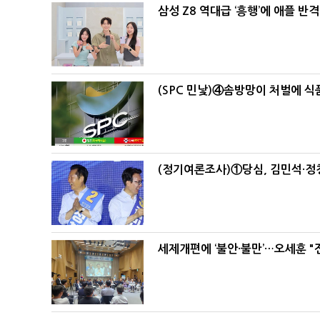
삼성 Z8 역대급 ‘흥행’에 애플 반격
(SPC 민낯)④솜방망이 처벌에 
(정기여론조사)①당심, 김민석·정청
세제개편에 ‘불안·불만’…오세훈 "