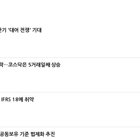
기 '대어 전쟁' 기대
급락…코스닥은 5거래일째 상승
FRS 18에 취약
 공동보유 기준 법제화 추진