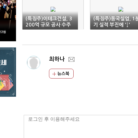
(특징주)이테크건설, 3
(특징주)동국실업, 1
200억 규모 공사 수주
기 실적 부진에 '↓'
에 '↑'
최하나
뉴스북