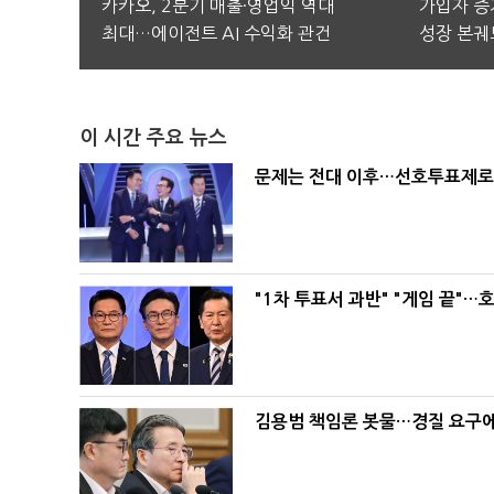
카카오, 2분기 매출·영업익 역대
가입자 증가
최대…에이전트 AI 수익화 관건
성장 본궤
이 시간 주요 뉴스
문제는 전대 이후…선호투표제로 
"1차 투표서 과반" "게임 끝"…
김용범 책임론 봇물…경질 요구에 