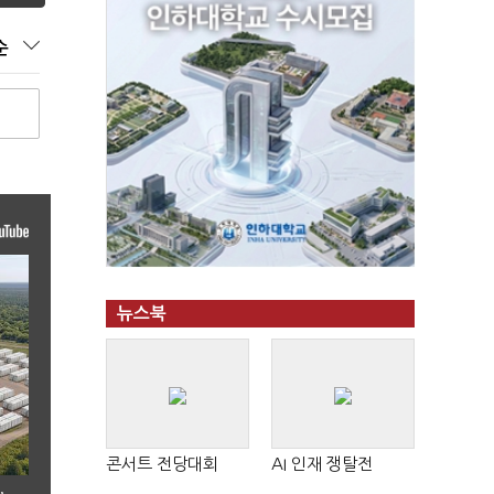
순
뉴스북
콘서트 전당대회
AI 인재 쟁탈전