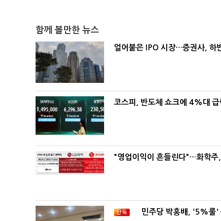
함께 볼만한 뉴스
얼어붙은 IPO 시장…증권사, 하반
코스피, 반도체 쇼크에 4%대 
"영업이익이 흔들린다"…화학주, I
민주당 박홍배, '5%룰'