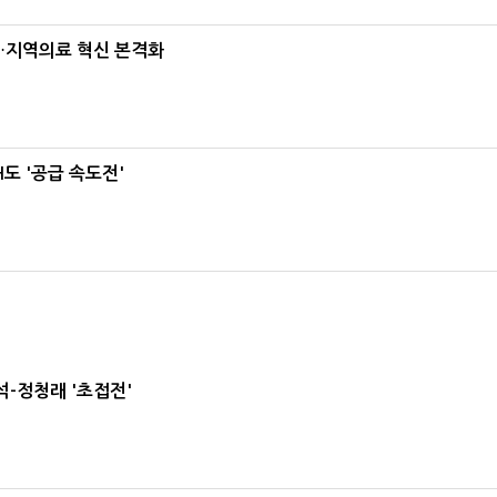
…지역의료 혁신 본격화
도 '공급 속도전'
-정청래 '초접전'