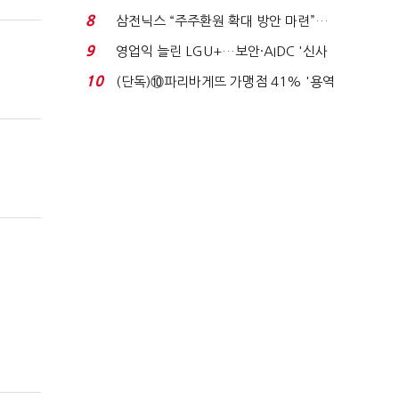
억달러에 '3% 성...
8
삼전닉스 “주주환원 확대 방안 마련”…
로이터에 성명...
9
영업익 늘린 LGU+…보안·AIDC '신사
업 드라이브'...
10
(단독)⑩파리바게뜨 가맹점 41% '용역
제빵기사 없어'…고...