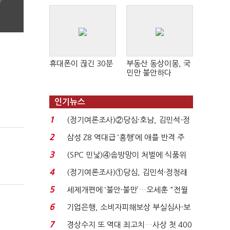
’
휴대폰이 끊긴 30분
부동산 동상이몽, 국
민만 불안하다
인기뉴스
1
(정기여론조사)②당심·호남, 김민석-정
청래 '초접전'...
2
삼성 Z8 역대급 ‘흥행’에 애플 반격 주
목…9월 ‘폴...
3
(SPC 민낯)④솜방망이 처벌에 식품위
생법 위반 반복...
4
(정기여론조사)①당심, 김민석·정청래
'초접전'…대통령 ...
5
세제개편에 ‘불안·불만’…오세훈 "전월
세 구하기 더 ...
6
기업은행, 소비자피해보상 부실심사·보
이스피싱 공시 ...
7
경상수지 또 역대 최고치…사상 첫 400