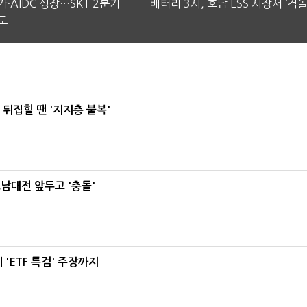
·AIDC 성장…SKT 2분기
배터리 3사, 호남 ESS 시장서 ‘격돌
도
뒤집힐 땐 '지지층 불복'
호남대전 앞두고 '충돌'
'ETF 특검' 주장까지