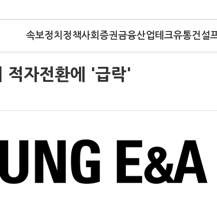
속보
정치
정책
사회
증권
금융
산업
테크
유통
건설
 적자전환에 '급락'