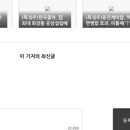
분
(특징주)한국콜마, 亞
(특징주)웅진케미칼, 
최대 화장품 공장설립에
면병합 효과..이틀째 '↑'
'↑'
이 기자의 최신글
0
/
300