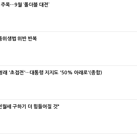
 주목…9월 ‘폴더블 대전’
식품위생법 위반 반복
래 '초접전'…대통령 지지도 '50% 아래로'(종합)
전월세 구하기 더 힘들어질 것"