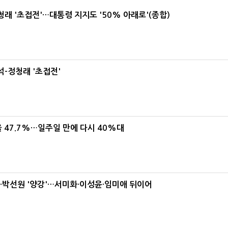
래 '초접전'…대통령 지지도 '50% 아래로'(종합)
-정청래 '초접전'
 47.7%…일주일 만에 다시 40%대
박선원 '양강'…서미화·이성윤·임미애 뒤이어