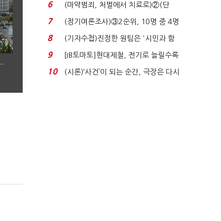
31.0%…오차범위 밖 ...
6
(마약범죄, 처벌에서 치료로)②(단
독)"마약은 전염병…여성...
7
(정기여론조사)③2순위, 10명 중 4명
'송영길'…정청래 '한 ...
8
(기자수첩)진정한 원팀은 '시민과 함
께'일 때 완성...
9
[IB토마토]현대제철, 전기로 늘릴수록
…
전기료 부담…저...
10
(시론)‘사건’이 되는 순간, 극장은 다시
살아난다...