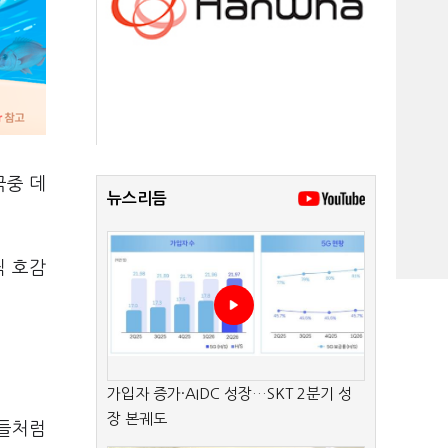
극중 데
뉴스리듬
씩 호감
가입자 증가·AIDC 성장…SKT 2분기 성
장 본궤도
플들처럼