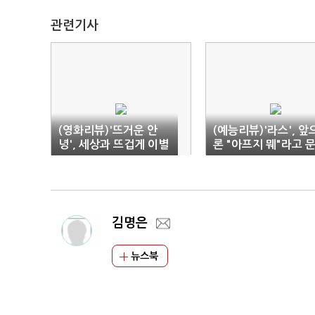
관련기사
(영화리뷰)'뜨거운 안
(예능리뷰)'라스', 앞
녕', 세상과 뜨겁게 이별
론 "아프지 뭬"라고 
하는 방법
자 보내지 말아요
김명은
뉴스북