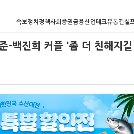
속보
정치
정책
사회
증권
금융
산업
테크
유통
건설
준-백진희 커플 '좀 더 친해지길