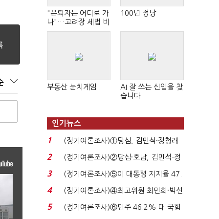
"은퇴자는 어디로 가
100년 정당
나"…고려장 세법 비
판 확산
순
부동산 눈치게임
AI 잘 쓰는 신입을 찾
습니다
인기뉴스
1
(정기여론조사)①당심, 김민석·정청래
'초접전'…대통령 ...
2
(정기여론조사)②당심·호남, 김민석-정
청래 '초접전'...
3
(정기여론조사)⑤이 대통령 지지율 47.
7%…일주일 만에 ...
4
(정기여론조사)④최고위원 최민희·박선
원 '양강'…서미...
5
(정기여론조사)⑥민주 46.2% 대 국힘