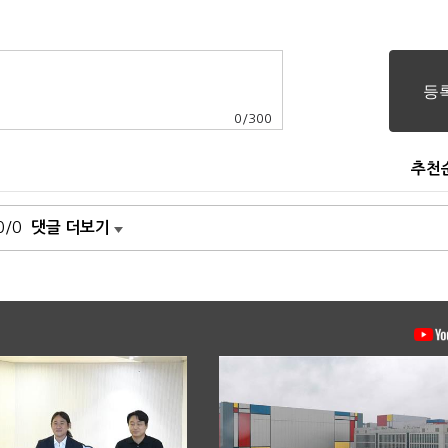
0
/
300
추천
0/0
댓글 더보기