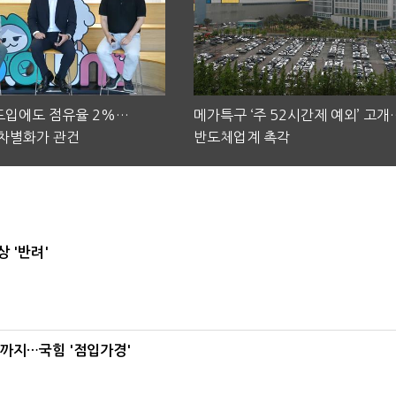
 도입에도 점유율 2%…
메가특구 ‘주 52시간제 예외’ 고개
차별화가 관건
반도체업계 촉각
 '반려'
'까지…국힘 '점입가경'