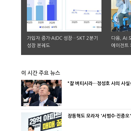
가입자 증가·AIDC 성장…SKT 2분기
다음, AI
성장 본궤도
에이전트 
이 시간 주요 뉴스
"잘 버티시라…정성호 사의 사실상
장동혁도 모라자 '서범수·진종오