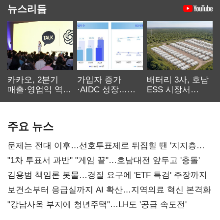
뉴스리듬
카카오, 2분기
가입자 증가
배터리 3사, 호남
매출·영업익 역대
·AIDC 성장…
ESS 시장서
최대…에이전트
SKT 2분기 성장
‘격돌’
AI 수익화 관건
본궤도
주요 뉴스
문제는 전대 이후…선호투표제로 뒤집힐 땐 '지지층
불복'
"1차 투표서 과반" "게임 끝"…호남대전 앞두고 '충돌'
김용범 책임론 봇물…경질 요구에 'ETF 특검' 주장까지
보건소부터 응급실까지 AI 확산…지역의료 혁신 본격화
"강남사옥 부지에 청년주택"…LH도 '공급 속도전'