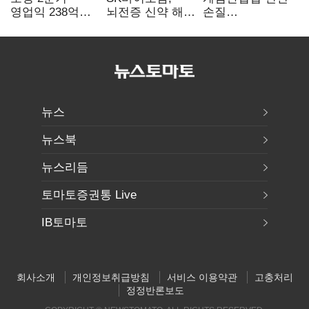
영업익 238억…
뇌전증 신약 해외
손질
전년 대비 6.2%↓
흥행 발판…
공감대…"낡은
차세대 신약 개발
규제 걷고
속도
안전장치 촘촘히
해야"
뉴스
뉴스북
뉴스리듬
토마토증권통 Live
IB토마토
회사소개
개인정보취급방침
서비스 이용약관
고충처리
정정반론보도