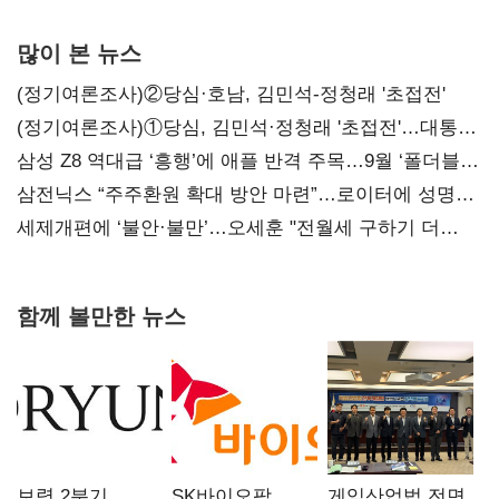
많이 본 뉴스
(정기여론조사)②당심·호남, 김민석-정청래 '초접전'
(정기여론조사)①당심, 김민석·정청래 '초접전'…대통령
지지도 '50% 아래로'(종합)
삼성 Z8 역대급 ‘흥행’에 애플 반격 주목…9월 ‘폴더블
대전’
삼전닉스 “주주환원 확대 방안 마련”…로이터에 성명
보내
세제개편에 ‘불안·불만’…오세훈 "전월세 구하기 더
힘들어질 것"
함께 볼만한 뉴스
보령 2분기
SK바이오팜,
게임산업법 전면