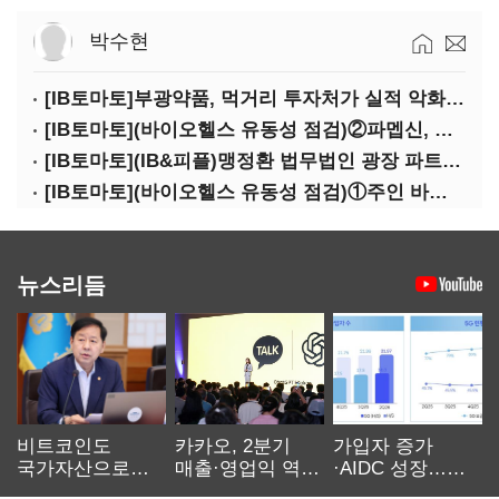
박수현
[IB토마토]부광약품, 먹거리 투자처가 실적 악화 '부메랑'?
[IB토마토](바이오헬스 유동성 점검)②파멥신, 자금조달 위기에…임상 완주 '물음표'
[IB토마토](IB&피플)맹정환 법무법인 광장 파트너 변호사
[IB토마토](바이오헬스 유동성 점검)①주인 바뀐 네오펙트…경영정상화 가능할까
뉴스리듬
비트코인도
카카오, 2분기
가입자 증가
국가자산으로…'
매출·영업익 역대
·AIDC 성장…
보관·평가·처분'
최대…에이전트
SKT 2분기 성장