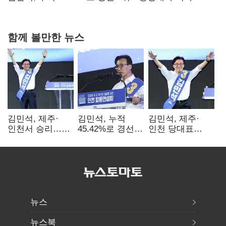
0.86%p(2보)
함께 볼만한 뉴스
김민석, 제주·
김민석, 누적
김민석, 제주·
인천서 승리…
45.42%로 경선
인천 당대표
누적 득표율 '1위
1위…정청래와
경선서 '1위'(1보)
탈환'(종합)
격차
0.86%p(2보)
뉴스
뉴스북