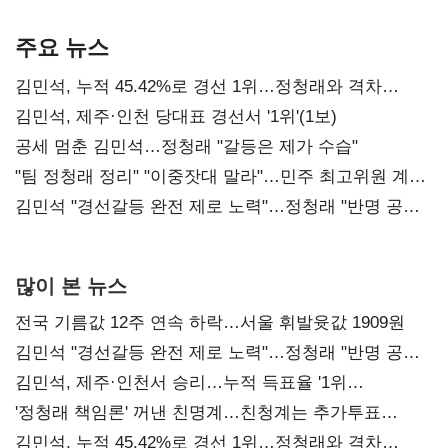
기준은 숙제
AI 수익화 관건
본궤도
주요 뉴스
김민석, 누적 45.42%로 경선 1위…정청래와 격차
0.86%p(2보)
김민석, 제주·인천 당대표 경선서 '1위'(1보)
공세 멈춘 김민석…정청래 "갈등은 제가 수습"
"팀 정청래 정리" "이중잣대 말라"…민주 최고위원 계파
다툼 격화
김민석 "경선갈등 완전 제로 노력"…정청래 "반명 공세
사과부터"
많이 본 뉴스
전국 기름값 12주 연속 하락…서울 휘발윳값 1909원
김민석 "경선갈등 완전 제로 노력"…정청래 "반명 공세
사과부터"
김민석, 제주·인천서 승리…누적 득표율 '1위
탈환'(종합)
'정청래 책임론' 꺼낸 친명계…친청계는 추가투표
때리기
김민석, 누적 45.42%로 경선 1위…정청래와 격차