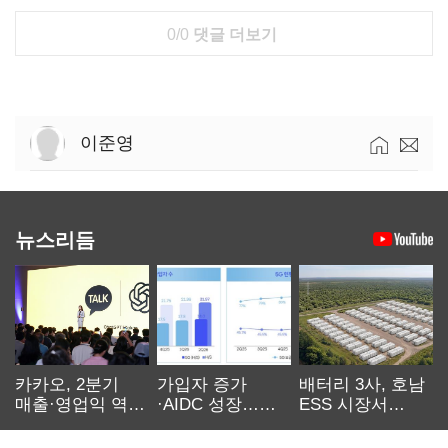
0/0
댓글 더보기
이준영
뉴스리듬
카카오, 2분기
가입자 증가
배터리 3사, 호남
매출·영업익 역대
·AIDC 성장…
ESS 시장서
최대…에이전트
SKT 2분기 성장
‘격돌’
AI 수익화 관건
본궤도