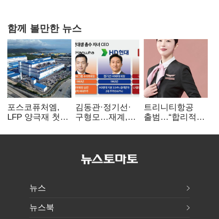
힘들어질 것"
함께 볼만한 뉴스
포스코퓨처엠,
김동관·정기선·
트리니티항공
LFP 양극재 첫
구형모…재계,
출범…“합리적
대규모 공급…
1980년대생
가격·기대 이상
ESS 시장 공략
전성시대
서비스로 승부”
뉴스
뉴스북