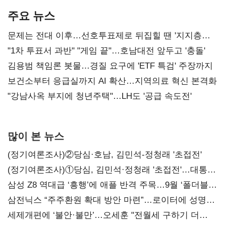
주요 뉴스
문제는 전대 이후…선호투표제로 뒤집힐 땐 '지지층
불복'
"1차 투표서 과반" "게임 끝"…호남대전 앞두고 '충돌'
김용범 책임론 봇물…경질 요구에 'ETF 특검' 주장까지
보건소부터 응급실까지 AI 확산…지역의료 혁신 본격화
"강남사옥 부지에 청년주택"…LH도 '공급 속도전'
많이 본 뉴스
(정기여론조사)②당심·호남, 김민석-정청래 '초접전'
(정기여론조사)①당심, 김민석·정청래 '초접전'…대통령
지지도 '50% 아래로'(종합)
삼성 Z8 역대급 ‘흥행’에 애플 반격 주목…9월 ‘폴더블
대전’
삼전닉스 “주주환원 확대 방안 마련”…로이터에 성명
보내
세제개편에 ‘불안·불만’…오세훈 "전월세 구하기 더