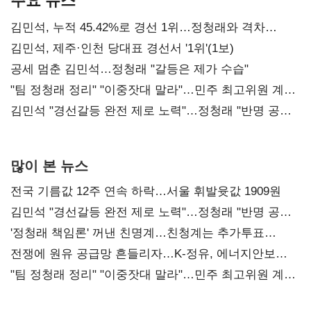
김민석, 누적 45.42%로 경선 1위…정청래와 격차
0.86%p(2보)
김민석, 제주·인천 당대표 경선서 '1위'(1보)
공세 멈춘 김민석…정청래 "갈등은 제가 수습"
"팀 정청래 정리" "이중잣대 말라"…민주 최고위원 계파
다툼 격화
김민석 "경선갈등 완전 제로 노력"…정청래 "반명 공세
사과부터"
많이 본 뉴스
전국 기름값 12주 연속 하락…서울 휘발윳값 1909원
김민석 "경선갈등 완전 제로 노력"…정청래 "반명 공세
사과부터"
'정청래 책임론' 꺼낸 친명계…친청계는 추가투표
때리기
전쟁에 원유 공급망 흔들리자…K-정유, 에너지안보
핵심으로 재부상
"팀 정청래 정리" "이중잣대 말라"…민주 최고위원 계파
다툼 격화