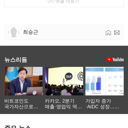
0/0
댓글 더보기
최승근
뉴스리듬
비트코인도
카카오, 2분기
가입자 증가
국가자산으로…'
매출·영업익 역대
·AIDC 성장…
보관·평가·처분'
최대…에이전트
SKT 2분기 성장
기준은 숙제
AI 수익화 관건
본궤도
주요 뉴스