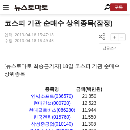
구독
코스피 기관 순매수 상위종목(잠정)
입력: 2013-04-18 15:47:13
수정: 2013-04-18 15:49:45
답글쓰기
[뉴스토마토 최승근기자] 18일 코스피 기관 순매수
상위종목
종목명
금액(백만원)
엔씨소프트(036570)
21,350
현대건설(000720)
12,523
현대글로비스(086280)
11,944
한국전력(015760)
11,550
삼성중공업(010140)
11,308