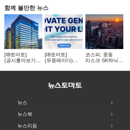
함께 볼만한 뉴스
[IB토마토]
[IB토마토]
코스피, 중동
(공시톺아보기)
(유증레이다)
리스크·SK하닉
수주 공시, 왜
툴젠, 조달액
5% 급락에
바로 매출로
3분의 1 토막…
뒷걸음
잡히지 않을까
특허소송
비용부터 챙긴다
뉴스
뉴스북
뉴스리듬