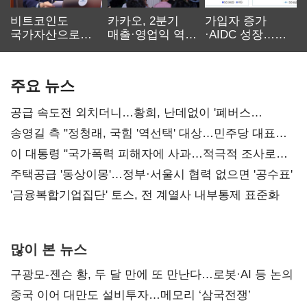
비트코인도
카카오, 2분기
가입자 증가
국가자산으로…'
매출·영업익 역대
·AIDC 성장…
보관·평가·처분'
최대…에이전트
SKT 2분기 성장
기준은 숙제
AI 수익화 관건
본궤도
주요 뉴스
공급 속도전 외치더니…황희, 난데없이 '폐버스
리모델링' 제안
송영길 측 "정청래, 국힘 '역선택' 대상…민주당 대표로
총선 지휘 못해"
이 대통령 "국가폭력 피해자에 사과…적극적 조사로
진실 밝혀야"
주택공급 '동상이몽'…정부·서울시 협력 없으면 '공수표'
'금융복합기업집단' 토스, 전 계열사 내부통제 표준화
많이 본 뉴스
구광모-젠슨 황, 두 달 만에 또 만난다…로봇·AI 등 논의
중국 이어 대만도 설비투자…메모리 ‘삼국전쟁’