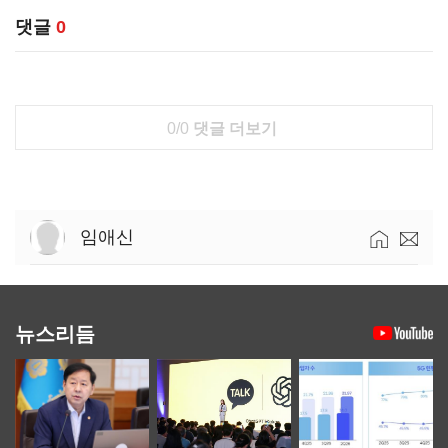
댓글
0
0/0
댓글 더보기
임애신
뉴스리듬