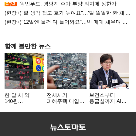
윙입푸드, 경영진 주가 부양 의지에 상한가
(현장+)"팔 생각 접고 호가 높여요"…'덜 똘똘한 한 채'
20억 키맞추기
(현장+)"12일엔 물건 다 들어와요"…빈 매대 채우며 문
연 홈플러스
함께 볼만한 뉴스
한 달 새 약
전세사기
보건소부터
140원
피해주택 매입
응급실까지 AI
급락…'역대급
1만호 돌파…
확산…지역의료
엔저'에 원화
누적 피해자
혁신 본격화
변곡점
4만278명