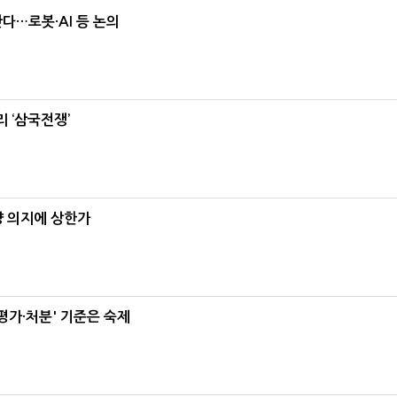
난다…로봇·AI 등 논의
 ‘삼국전쟁’
양 의지에 상한가
가·처분' 기준은 숙제