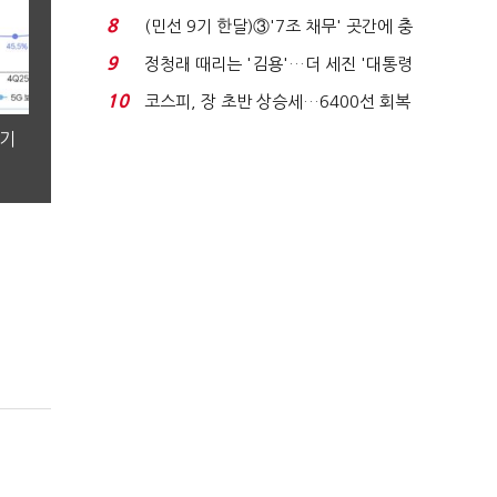
비 0.2% 감소...
8
(민선 9기 한달)③'7조 채무' 곳간에 충
격…추미애, 20년...
9
정청래 때리는 '김용'…더 세진 '대통령
최측근' 입...
10
코스피, 장 초반 상승세…6400선 회복
시도
분기