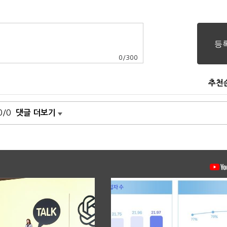
0
/
300
추천
0/0
댓글 더보기