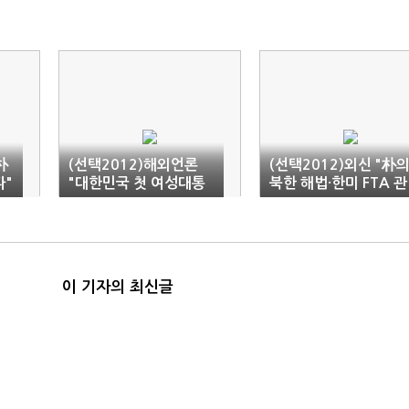
朴
(선택2012)해외언론
(선택2012)외신 "朴
다"
"대한민국 첫 여성대통
북한 해법·한미 FTA 관
령 탄생" 타전
심"
이 기자의 최신글