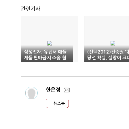
관련기사
삼성전자, 유럽서 애플
(선택2012)진중권 "
제품 판매금지 소송 철
당선 확실, 실망이 크
회
한은정
뉴스북