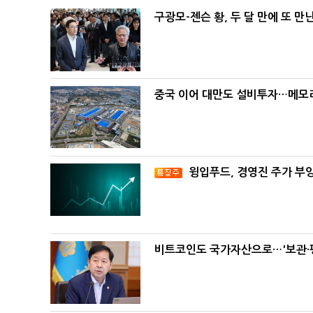
구광모-젠슨 황, 두 달 만에 또 만
중국 이어 대만도 설비투자…메모리
윙입푸드, 경영진 주가 부
비트코인도 국가자산으로…'보관·평