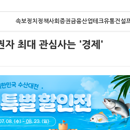
속보
정치
정책
사회
증권
금융
산업
테크
유통
건설
유권자 최대 관심사는 '경제'