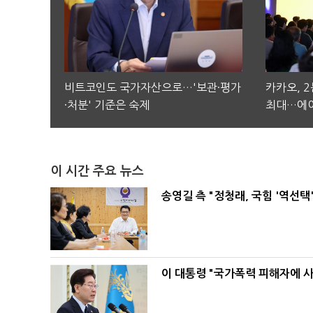
비트코인도 국가자산으로…'보관·평가
카카오, 
·처분' 기준은 숙제
최대…에이
이 시간 주요 뉴스
송영길 측 "정청래, 국힘 '역선
이 대통령 "국가폭력 피해자에 