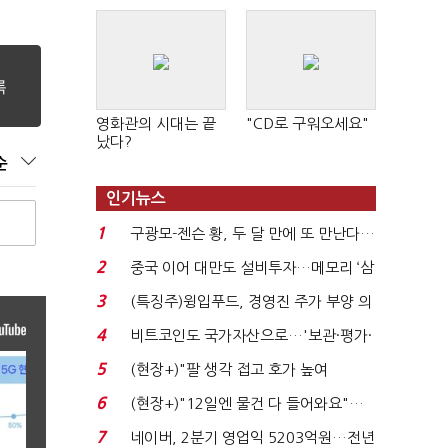
영화관의 시대는 끝
"CD로 구워오세요"
났다?
순
인기뉴스
1
구광모-젠슨 황, 두 달 만에 또 만난다…
로봇·AI 등 논...
2
중국 이어 대만도 설비투자…메모리 ‘삼
국전쟁’
3
(특징주)윙입푸드, 경영진 주가 부양 의
지에 상한가...
4
비트코인도 국가자산으로…'보관·평가·
처분' 기준은 ...
5
(현장+)"팔 생각 접고 호가 높여
요"…'덜 똘똘한 한 채' 20...
6
(현장+)"12일엔 물건 다 들어와요"…
빈 매대 채우며 문 연 ...
7
네이버, 2분기 영업익 5203억원…전년