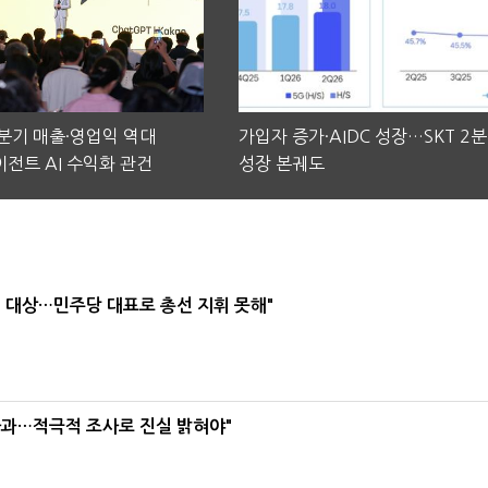
2분기 매출·영업익 역대
가입자 증가·AIDC 성장…SKT 2
전트 AI 수익화 관건
성장 본궤도
택' 대상…민주당 대표로 총선 지휘 못해"
사과…적극적 조사로 진실 밝혀야"