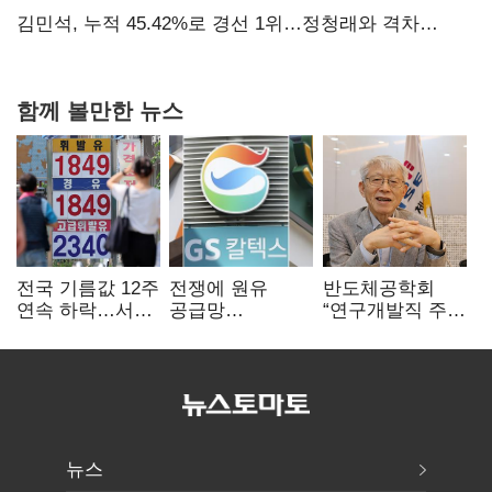
탈환'(종합)
김민석, 누적 45.42%로 경선 1위…정청래와 격차
0.86%p(2보)
함께 볼만한 뉴스
전국 기름값 12주
전쟁에 원유
반도체공학회
연속 하락…서울
공급망
“연구개발직 주
휘발윳값 1909원
흔들리자…K-
52시간제
정유, 에너지안보
개선해야”
핵심으로 재부상
뉴스