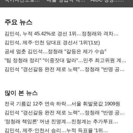
보관·평가·처분'
최대…에이전트
SKT 2분기 성장
기준은 숙제
AI 수익화 관건
본궤도
주요 뉴스
김민석, 누적 45.42%로 경선 1위…정청래와 격차
0.86%p(2보)
김민석, 제주·인천 당대표 경선서 '1위'(1보)
공세 멈춘 김민석…정청래 "갈등은 제가 수습"
"팀 정청래 정리" "이중잣대 말라"…민주 최고위원 계파
다툼 격화
김민석 "경선갈등 완전 제로 노력"…정청래 "반명 공세
사과부터"
많이 본 뉴스
전국 기름값 12주 연속 하락…서울 휘발윳값 1909원
김민석 "경선갈등 완전 제로 노력"…정청래 "반명 공세
사과부터"
'정청래 책임론' 꺼낸 친명계…친청계는 추가투표
때리기
김민석, 제주·인천서 승리…누적 득표율 '1위