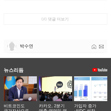
0/0
댓글 더보기
박수연
뉴스리듬
비트코인도
카카오, 2분기
가입자 증가
국가자산으로…'
매출·영업익 역대
·AIDC 성장…