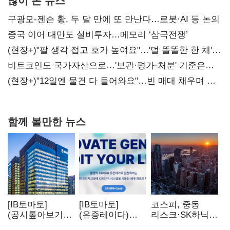
구광모-젠슨 황, 두 달 만에 또 만난다…로봇·AI 등 논의
중국 이어 대만도 설비투자…메모리 ‘삼국전쟁’
(현장+)"팔 생각 접고 호가 높여요"…'덜 똘똘한 한 채'
20억 키맞추기
비트코인도 국가자산으로…'보관·평가·처분' 기준은
숙제
(현장+)"12일엔 물건 다 들어와요"…빈 매대 채우며 문
연 홈플러스
함께 볼만한 뉴스
[IB토마토]
[IB토마토]
코스피, 중동
(공시톺아보기)
(유증레이다)
리스크·SK하닉
수주 공시, 왜
툴젠, 조달액
5% 급락에