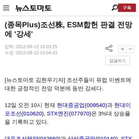
구독
(종목Plus)조선株, ESM합헌 판결 전망
에 '강세'
입력: 2012-09-12 10:03:25
수정: 2012-09-12 10:04:43
답글쓰기
[뉴스토마토 김현우기자] 조선주들이 유럽 이벤트에
대한 긍정적인 전망 덕분에 동반 강세다.
12일 오전 10시 현재
현대중공업(009540)
과
현대미
포조선(010620)
,
STX엔진(077970)
은 3%대 상승율
을 기록하고 있다.
대우조선해양(042660)
과
삼성중공업(010140)
,
STX