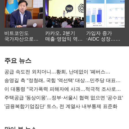
비트코인도
카카오, 2분기
가입자 증가
국가자산으로…'
매출·영업익 역대
·AIDC 성장…
보관·평가·처분'
최대…에이전트
SKT 2분기 성장
기준은 숙제
AI 수익화 관건
본궤도
주요 뉴스
공급 속도전 외치더니…황희, 난데없이 '폐버스
리모델링' 제안
송영길 측 "정청래, 국힘 '역선택' 대상…민주당 대표로
총선 지휘 못해"
이 대통령 "국가폭력 피해자에 사과…적극적 조사로
진실 밝혀야"
주택공급 '동상이몽'…정부·서울시 협력 없으면 '공수표'
'금융복합기업집단' 토스, 전 계열사 내부통제 표준화
많이 본 뉴스