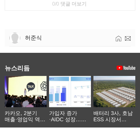
0/0
댓글 더보기
허준식
뉴스리듬
카카오, 2분기
가입자 증가
배터리 3사, 호남
매출·영업익 역대
·AIDC 성장…
ESS 시장서
최대…에이전트
SKT 2분기 성장
‘격돌’
AI 수익화 관건
본궤도