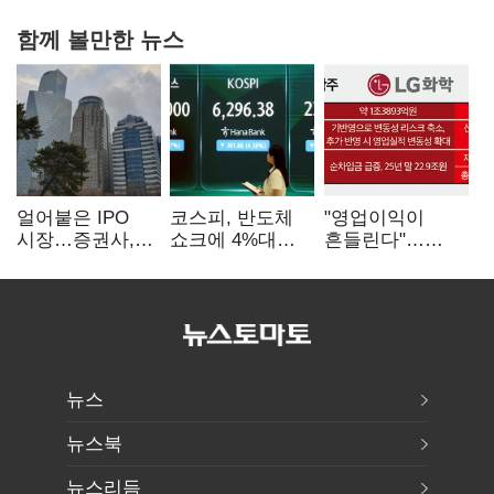
함께 볼만한 뉴스
얼어붙은 IPO
코스피, 반도체
"영업이익이
시장…증권사,
쇼크에 4%대
흔들린다"…
하반기 '대어
급락…코스닥은
화학주, IFRS
전쟁' 기대
5거래일째 상승
18에 취약
뉴스
뉴스북
뉴스리듬