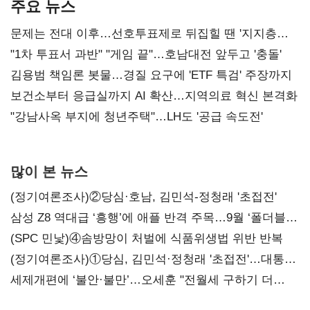
주요 뉴스
문제는 전대 이후…선호투표제로 뒤집힐 땐 '지지층
불복'
"1차 투표서 과반" "게임 끝"…호남대전 앞두고 '충돌'
김용범 책임론 봇물…경질 요구에 'ETF 특검' 주장까지
보건소부터 응급실까지 AI 확산…지역의료 혁신 본격화
"강남사옥 부지에 청년주택"…LH도 '공급 속도전'
많이 본 뉴스
(정기여론조사)②당심·호남, 김민석-정청래 '초접전'
삼성 Z8 역대급 ‘흥행’에 애플 반격 주목…9월 ‘폴더블
대전’
(SPC 민낯)④솜방망이 처벌에 식품위생법 위반 반복
(정기여론조사)①당심, 김민석·정청래 '초접전'…대통령
지지도 '50% 아래로'(종합)
세제개편에 ‘불안·불만’…오세훈 "전월세 구하기 더
힘들어질 것"