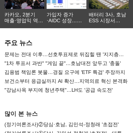
카카오, 2분기
가입자 증가
배터리 3사, 호남
매출·영업익 역대
·AIDC 성장…
ESS 시장서
최대…에이전트
SKT 2분기 성장
‘격돌’
AI 수익화 관건
본궤도
주요 뉴스
문제는 전대 이후…선호투표제로 뒤집힐 땐 '지지층
불복'
"1차 투표서 과반" "게임 끝"…호남대전 앞두고 '충돌'
김용범 책임론 봇물…경질 요구에 'ETF 특검' 주장까지
보건소부터 응급실까지 AI 확산…지역의료 혁신 본격화
"강남사옥 부지에 청년주택"…LH도 '공급 속도전'
많이 본 뉴스
(정기여론조사)②당심·호남, 김민석-정청래 '초접전'