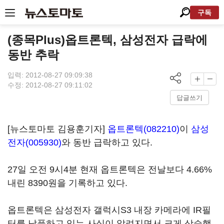
구독
(종목Plus)옵트론텍, 삼성전자 급락에
동반 추락
입력: 2012-08-27 09:09:38
수정: 2012-08-27 09:11:02
답글쓰기
[뉴스토마토 김용훈기자]
옵트론텍(082210)
이
삼성
전자(005930)
와 동반 급락하고 있다.
27일 오전 9시4분 현재 옵트론텍은 전날보다 4.66%
내린 8390원을 기록하고 있다.
옵트론텍은 삼성전자 갤럭시S3 내장 카메라에 IR필
터를 납품하고 있는 사실이 알려지면서 크게 상승했