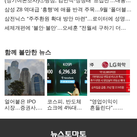
(정기여론조사)①당심, 김민석·정청래 '초접전'…대통령
지지도 '50% 아래로'(종합)
삼성 Z8 역대급 ‘흥행’에 애플 반격 주목…9월 ‘폴더블
대전’
삼전닉스 “주주환원 확대 방안 마련”…로이터에 성명
보내
세제개편에 ‘불안·불만’…오세훈 "전월세 구하기 더
힘들어질 것"
함께 볼만한 뉴스
얼어붙은 IPO
코스피, 반도체
"영업이익이
시장…증권사,
쇼크에 4%대
흔들린다"…
하반기 '대어
급락…코스닥은
화학주, IFRS
전쟁' 기대
5거래일째 상승
18에 취약