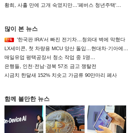
해야"
황희, 사흘 만에 고개 숙였지만…'폐버스 청년주택'
후폭풍
많이 본 뉴스
'한국판 IRA'서 빠진 전기차…청와대 벽에 막혔다
LX세미콘, 첫 차량용 MCU 양산 돌입…현대차·기아에
공급
매일유업 평택공장서 청소 작업 중 1명
사망…"안전관리체계 재점검"
은행들, 인천·전남·경북 57조 금고 쟁탈전
시금치 한달새 152% 치솟고 가금류 90만마리 폐사
함께 볼만한 뉴스