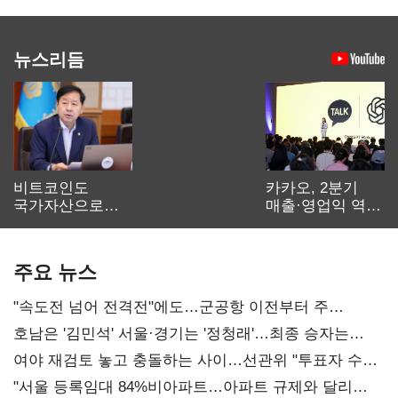
뉴스리듬
비트코인도
카카오, 2분기
국가자산으로…'
매출·영업익 역대
보관·평가·처분'
최대…에이전트
기준은 숙제
AI 수익화 관건
주요 뉴스
"속도전 넘어 전격전"에도…군공항 이전부터 주
52시간까지 '뇌관'
호남은 '김민석' 서울·경기는 '정청래'…최종 승자는
'안갯속'
여야 재검토 놓고 충돌하는 사이…선관위 "투표자 수
오차 당연"
"서울 등록임대 84%비아파트…아파트 규제와 달리