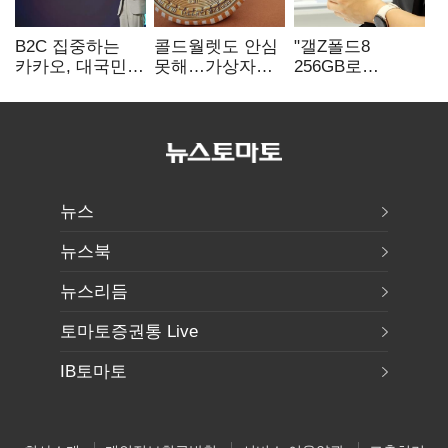
B2C 집중하는
콜드월렛도 안심
"갤Z폴드8
카카오, 대국민
못해…가상자산
256GB로
서비스 '모두의
수탁 확대에
변경하면 지원금
AI' 사활
'보안 시험대'
추가"
뉴스
뉴스북
뉴스리듬
토마토증권통 Live
IB토마토