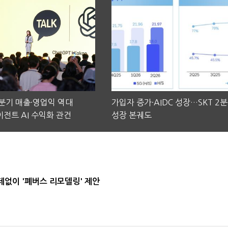
2분기 매출·영업익 역대
가입자 증가·AIDC 성장…SKT 2
전트 AI 수익화 관건
성장 본궤도
데없이 '폐버스 리모델링' 제안