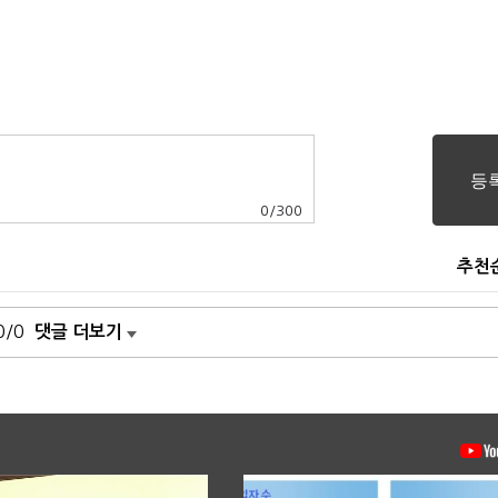
0
/
300
추천
0/0
댓글 더보기