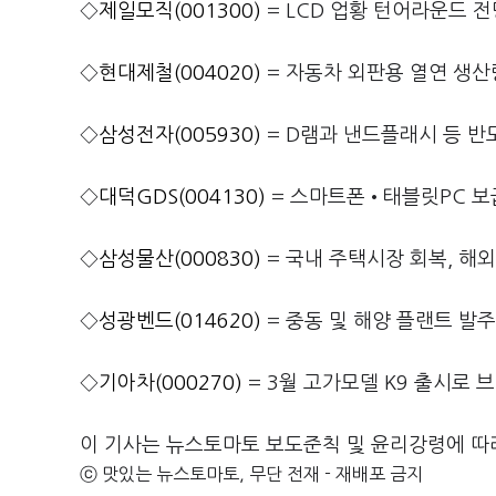
◇
제일모직(001300)
= LCD 업황 턴어라운드 
◇
현대제철(004020)
= 자동차 외판용 열연 생산
◇
삼성전자(005930)
= D램과 낸드플래시 등 반
◇
대덕GDS(004130)
= 스마트폰•태블릿PC 보급
◇
삼성물산(000830)
= 국내 주택시장 회복, 해
◇
성광벤드(014620)
= 중동 및 해양 플랜트 발
◇
기아차(000270)
= 3월 고가모델 K9 출시로 
이 기사는 뉴스토마토 보도준칙 및 윤리강령에 따
ⓒ 맛있는 뉴스토마토, 무단 전재 - 재배포 금지