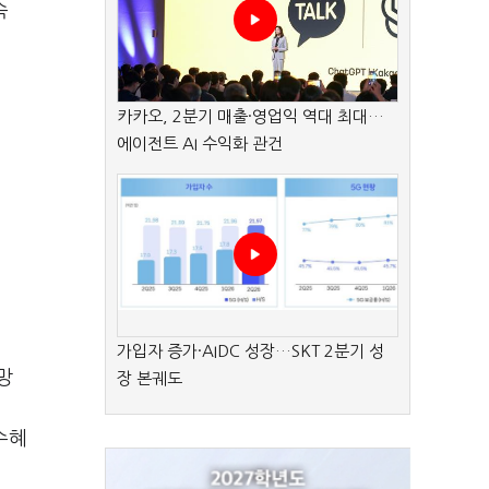
속
카카오, 2분기 매출·영업익 역대 최대…
에이전트 AI 수익화 관건
가입자 증가·AIDC 성장…SKT 2분기 성
망
장 본궤도
수혜