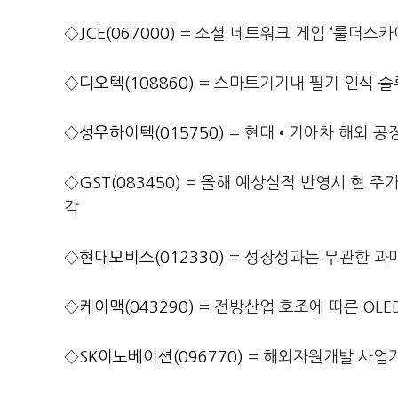
◇
JCE(067000)
= 소셜 네트워크 게임 ‘룰더스카
◇
디오텍(108860)
= 스마트기기내 필기 인식 솔
◇
성우하이텍(015750)
= 현대•기아차 해외 공장
◇
GST(083450)
= 올해 예상실적 반영시 현 주가
각
◇
현대모비스(012330)
= 성장성과는 무관한 과
◇
케이맥(043290)
= 전방산업 호조에 따른 OLE
◇
SK이노베이션(096770)
= 해외자원개발 사업가