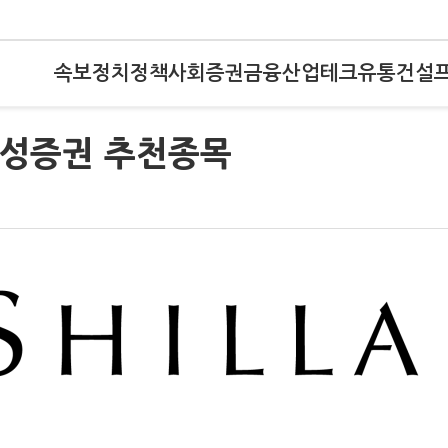
속보
정치
정책
사회
증권
금융
산업
테크
유통
건설
삼성증권 추천종목