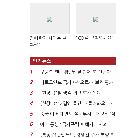
영화관의 시대는 끝
"CD로 구워오세요"
났다?
인기뉴스
1
구광모-젠슨 황, 두 달 만에 또 만난다…
로봇·AI 등 논...
2
비트코인도 국가자산으로…'보관·평가·
처분' 기준은 ...
3
(현장+)"팔 생각 접고 호가 높여
요"…'덜 똘똘한 한 채' 20...
4
(현장+)"12일엔 물건 다 들어와요"…
빈 매대 채우며 문 연 ...
5
중국 이어 대만도 설비투자…메모리 ‘삼
국전쟁’
6
이 대통령 "국가폭력 피해자에 사과…
적극적 조사로 진...
7
(특징주)윙입푸드, 경영진 주가 부양 의