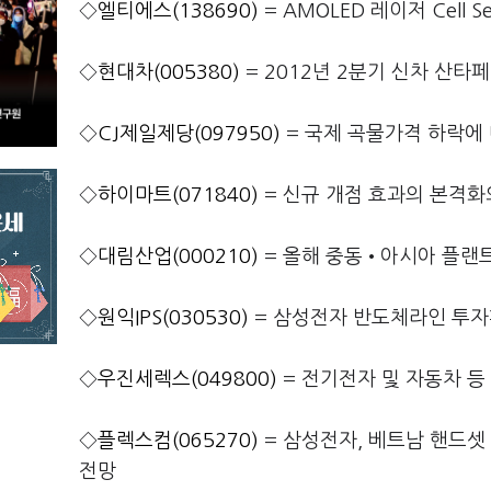
◇
엘티에스(138690)
= AMOLED 레이저 Cell
◇
현대차(005380)
= 2012년 2분기 신차 산타
◇
CJ제일제당(097950)
= 국제 곡물가격 하락에
◇
하이마트(071840)
= 신규 개점 효과의 본격화
◇
대림산업(000210)
= 올해 중동•아시아 플랜트
◇
원익IPS(030530)
= 삼성전자 반도체라인 투자
◇
우진세렉스(049800)
= 전기전자 및 자동차 
◇
플렉스컴(065270)
= 삼성전자, 베트남 핸드셋 
전망