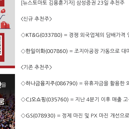
[뉴스토마토 김용훈기자] 삼성증권 23일 추천주
<신규 추천주>
◇
KT&G(033780)
= 경쟁 외국업체의 담배가격 
◇
한일이화(007860)
= 조지아공장 가동으로 대미
<기존 추천주>
◇
하나금융지주(086790)
= 유휴자금을 활용한 
◇
CJ오쇼핑(035760)
= 지난 4분기 이후 매출 
◇
GS(078930)
= 정제 마진 및 PX 마진 개선으