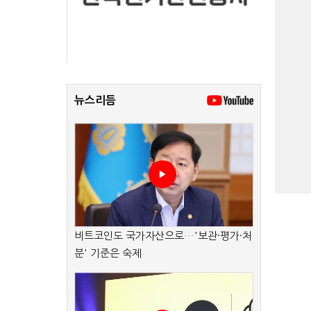
뉴스리듬
비트코인도 국가자산으로…'보관·평가·처
분' 기준은 숙제