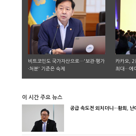
비트코인도 국가자산으로…'보관·평가
카카오, 
·처분' 기준은 숙제
최대…에이
이 시간 주요 뉴스
공급 속도전 외치더니…황희, 난