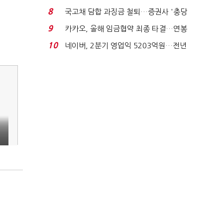
지에 상한가...
8
국고채 담합 과징금 철퇴…증권사 '충당
금 폭탄' 우려...
9
카카오, 올해 임금협약 최종 타결…연봉
6.3% 인상·격려...
10
네이버, 2분기 영업익 5203억원…전년
비 0.2% 감소...