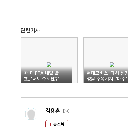
관련기사
한-미 FTA 내달 발
현대모비스, 다시 성
효.."너도 수혜株?"
성을 주목하자..'매수'
이트레이드證
김용훈
뉴스북