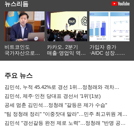
뉴스리듬
비트코인도
카카오, 2분기
가입자 증가
국가자산으로…'
매출·영업익 역대
·AIDC 성장…
보관·평가·처분'
최대…에이전트
SKT 2분기 성장
기준은 숙제
AI 수익화 관건
본궤도
주요 뉴스
김민석, 누적 45.42%로 경선 1위…정청래와 격차
0.86%p(2보)
김민석, 제주·인천 당대표 경선서 '1위'(1보)
공세 멈춘 김민석…정청래 "갈등은 제가 수습"
"팀 정청래 정리" "이중잣대 말라"…민주 최고위원 계파
다툼 격화
김민석 "경선갈등 완전 제로 노력"…정청래 "반명 공세
사과부터"