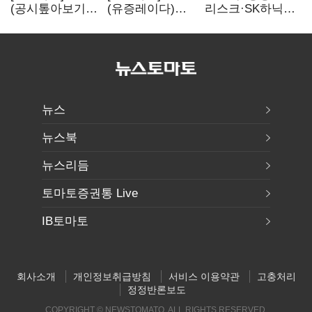
(공시톺아보기)
(유증레이다)
리스크·SK하닉
수주 공시, 왜
툴젠, 조달액
5% 급락에
바로 매출로
3분의 1 토막…
뒷걸음
잡히지 않을까
특허소송
비용부터 챙긴다
뉴스
뉴스북
뉴스리듬
토마토증권통 Live
IB토마토
회사소개
개인정보취급방침
서비스 이용약관
고충처리
정정반론보도
COPYRIGHT © NEWSTOMATO. ALL RIGHTS RESERVED.