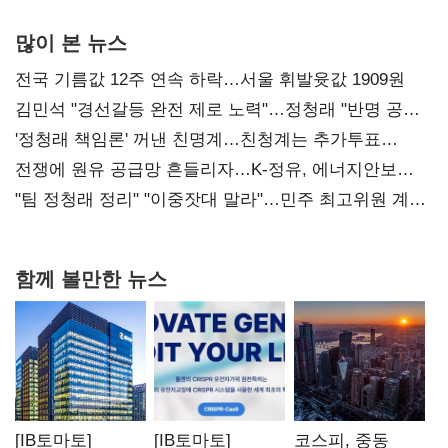
많이 본 뉴스
전국 기름값 12주 연속 하락…서울 휘발윳값 1909원
김민석 "경선갈등 완전 제로 노력"…정청래 "반명 공세
사과부터"
'정청래 책임론' 꺼낸 친명계…친청계는 추가투표
때리기
전쟁에 원유 공급망 흔들리자…K-정유, 에너지안보
핵심으로 재부상
"팀 정청래 정리" "이중잣대 말라"…민주 최고위원 계파
다툼 격화
함께 볼만한 뉴스
[IB토마토]
[IB토마토]
코스피, 중동