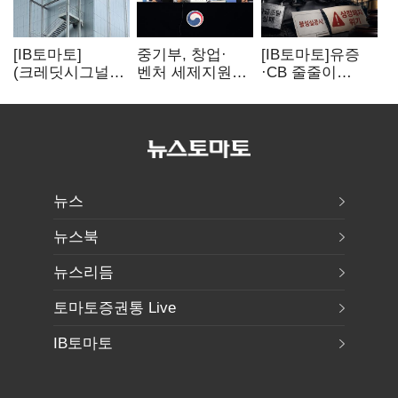
[IB토마토]
중기부, 창업·
[IB토마토]유증
(크레딧시그널)
벤처 세제지원
·CB 줄줄이
네패스, AI
강화…제3자
무산…코스닥
수혜에도
사업승계
벌점 급증에 상폐
레버리지 부담
과세특례 신설
압박
여전
뉴스
뉴스북
뉴스리듬
토마토증권통 Live
IB토마토