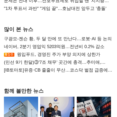
4만278명
문제는 전대 이후…선호투표제로 뒤집힐 땐 '지지층
불복'
"1차 투표서 과반" "게임 끝"…호남대전 앞두고 '충돌'
많이 본 뉴스
구광모-젠슨 황, 두 달 만에 또 만난다…로봇·AI 등 논의
네이버, 2분기 영업익 5203억원…전년비 0.2% 감소
윙입푸드, 경영진 주가 부양 의지에 상한가
(민선 9기 한달)③'7조 채무' 곳간에 충격…추미애,
20년만에 '비상재정' 선언 승부수
[IB토마토]유증·CB 줄줄이 무산…코스닥 벌점 급증에
상폐 압박
함께 볼만한 뉴스