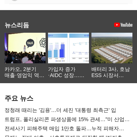
뉴스리듬
카카오, 2분기
가입자 증가
배터리 3사, 호남
매출·영업익 역대
·AIDC 성장…
ESS 시장서
최대…에이전트
SKT 2분기 성장
‘격돌’
AI 수익화 관건
본궤도
주요 뉴스
정청래 때리는 '김용'…더 세진 '대통령 최측근' 입
트럼프, 폴리실리콘 파생상품에 15% 관세…"미 산업
재건"
전세사기 피해주택 매입 1만호 돌파…누적 피해자