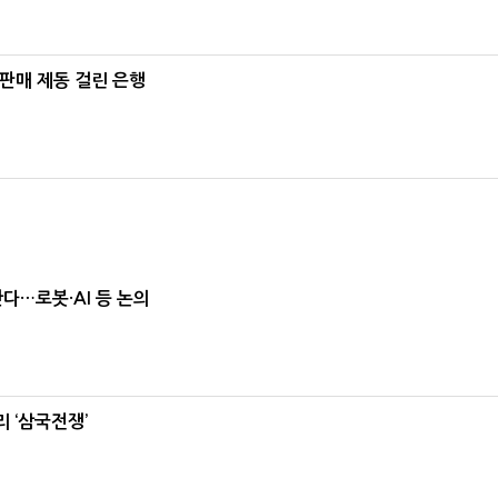
 판매 제동 걸린 은행
난다…로봇·AI 등 논의
 ‘삼국전쟁’