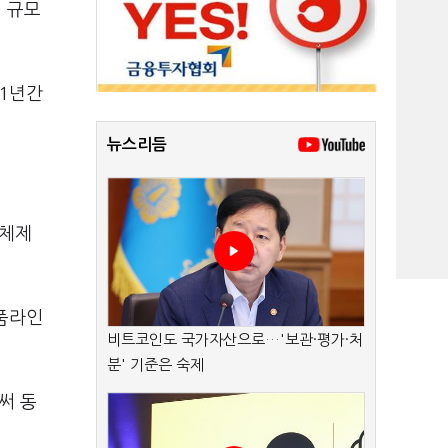
) 규모
 1년간
뉴스리듬
업체제
제품라인
비트코인도 국가자산으로…'보관·평가·처
분' 기준은 숙제
써 동