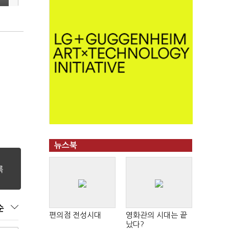
뉴스북
순
편의점 전성시대
영화관의 시대는 끝
났다?