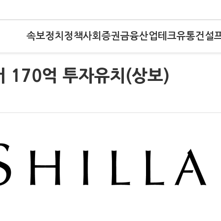
속보
정치
정책
사회
증권
금융
산업
테크
유통
건설
 170억 투자유치(상보)