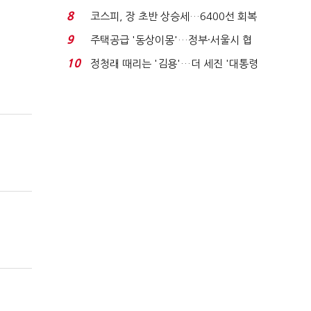
닥 벌점 급증에 ...
8
코스피, 장 초반 상승세…6400선 회복
시도
9
주택공급 '동상이몽'…정부·서울시 협
력 없으면 '공수표'...
10
정청래 때리는 '김용'…더 세진 '대통령
최측근' 입...