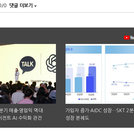
0/0
댓글 더보기
2분기 매출·영업익 역대
가입자 증가·AIDC 성장…SKT 2
전트 AI 수익화 관건
성장 본궤도