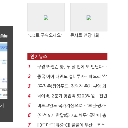
"CD로 구워오세요"
콘서트 전당대회
인기뉴스
1
구광모-젠슨 황, 두 달 만에 또 만난다…
로봇·AI 등 논...
2
중국 이어 대만도 설비투자…메모리 ‘삼
국전쟁’
3
(특징주)윙입푸드, 경영진 주가 부양 의
지에 상한가...
4
네이버, 2분기 영업익 5203억원…전년
비 0.2% 감소...
분기
5
비트코인도 국가자산으로…'보관·평가·
처분' 기준은 ...
6
(민선 9기 한달)③'7조 채무' 곳간에 충
격…추미애, 20년...
7
[IB토마토]유증·CB 줄줄이 무산…코스