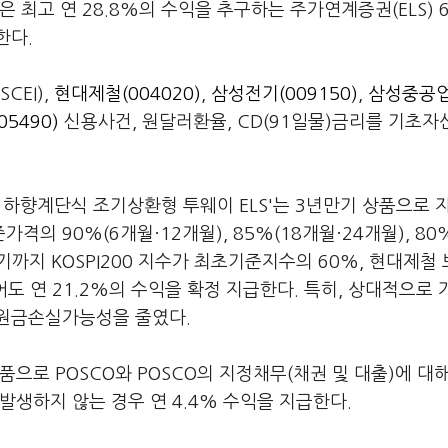
은 최고 연 28.8%의 수익을 추구하는 주가연계증권(ELS) 6
한다.
CEI),
현대제철(004020)
,
삼성전기(009150)
,
삼성중공업
05490)
신용사건, 원달러환율, CD(91일물)금리를 기초
제철 하향계단식 조기상환형 투웨이 ELS'는 3년만기 상품으로 
 90%(6개월·12개월), 85%(18개월·24개월), 80%
만기까지 KOSPI200 지수가 최초기준지수의 60%, 현대제철
 연 21.2%의 수익을 확정 지급한다. 특히, 상대적으로 
 원금손실가능성을 줄였다.
상품으로 POSCO와 POSCO의 지정채무(채권 및 대출)에 대
발생하지 않는 경우 연 4.4% 수익을 지급한다.