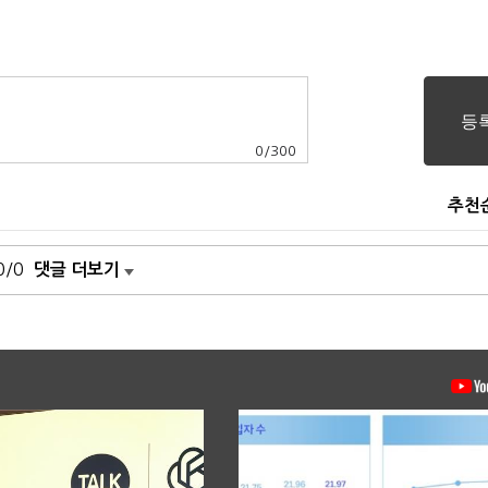
0
/
300
추천
0/0
댓글 더보기