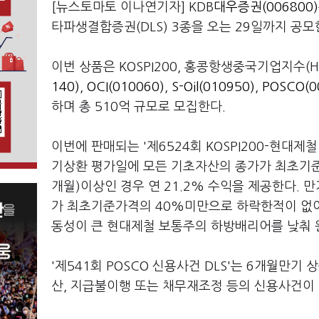
[뉴스토마토 이나연기자] KDB
대우증권(006800)
타파생결합증권(DLS) 3종을 오는 29일까지 공모
이번 상품은 KOSPI200, 홍콩항생중국기업지수(HS
140)
,
OCI(010060)
,
S-Oil(010950)
,
POSCO(0
하며 총 510억 규모로 모집한다.
이번에 판매되는 '제6524회 KOSPI200-현대
기상환 평가일에 모든 기초자산의 종가가 최초기준가격의
개월)이상인 경우 연 21.2% 수익을 제공한다. 
가 최초기준가격의 40%미만으로 하락한적이 없어도
동성이 큰 현대제철 보통주의 하방배리어를 낮춰
'제541회 POSCO 신용사건 DLS'는 6개월만기 
산, 지급불이행 또는 채무재조정 등의 신용사건이 