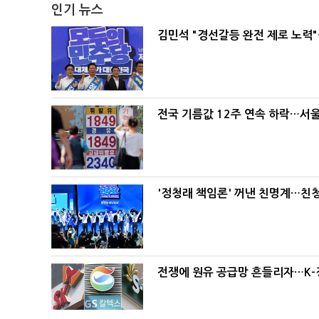
인기 뉴스
김민석 "경선갈등 완전 제로 노력"
전국 기름값 12주 연속 하락…서울
'정청래 책임론' 꺼낸 친명계…친
전쟁에 원유 공급망 흔들리자…K-