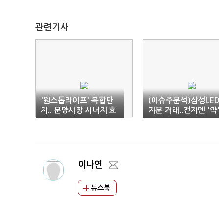
관련기사
'원스톱라이프' 복합단
(이슈주분석)삼성LE
지.. 분양시장 시너지 효
지분 거래..전자엔 '약'
과 ‘톡톡’
전기엔 '독'
이나연
뉴스북