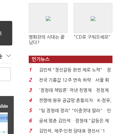
영화관의 시대는 끝
"CD로 구워오세요"
났다?
순
인기뉴스
1
김민석 "경선갈등 완전 제로 노력"…정
청래 "반명 공세 사...
2
전국 기름값 12주 연속 하락…서울 휘
발윳값 1909원...
3
'정청래 책임론' 꺼낸 친명계…친청계
는 추가투표 때리기...
4
전쟁에 원유 공급망 흔들리자…K-정유,
에너지안보 핵심...
5
"팀 정청래 정리" "이중잣대 말라"…민
주 최고위원 계파 다...
6
공세 멈춘 김민석…정청래 "갈등은 제
가 수습"
7
김민석, 제주·인천 당대표 경선서 '1