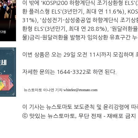
이 밖에 'KOSPI200 하향계단식 조기상환형 ELS'(
환 플러스형 ELS'(3년만기, 최대 연 11.6%), KO
31%), '삼성전기-삼성중공업 하향계단식 조기상환형 E
환형 ELS'(3년만기, 최대 연 28.8%), '원달러환
물)금리-원달러환율 발행자 임의상환 유효구간 누적수
이번 상품은 오는 29일 오전 11시까지 모집하며 
자세한 문의는 1644-3322로 하면 된다.
뉴스토마토 이나연 기자
whitelee@etomato.com
이 기사는 뉴스토마토 보도준칙 및 윤리강령에 따
ⓒ 맛있는 뉴스토마토, 무단 전재 - 재배포 금지