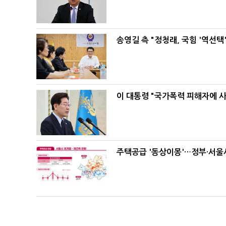
송영길 측 "정청래, 국힘 '역선
이 대통령 "국가폭력 피해자에 
주택공급 '동상이몽'…정부·서울시