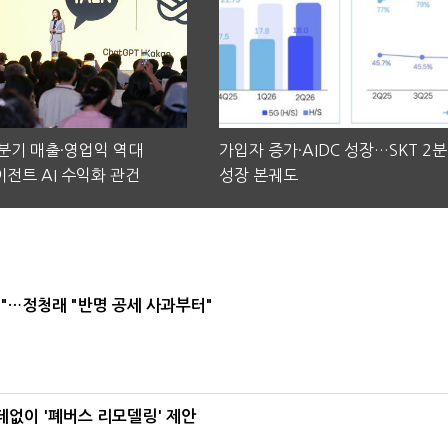
2분기 매출·영업익 역대
가입자 증가·AIDC 성장…SKT 2
전트 AI 수익화 관건
성장 본궤도
"…정청래 "반명 공세 사과부터"
데없이 '폐버스 리모델링' 제안