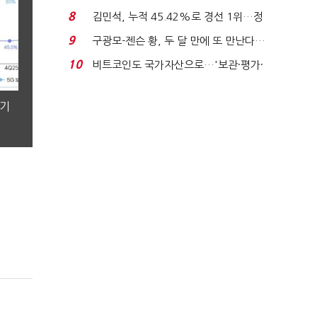
위'(1보)...
8
김민석, 누적 45.42%로 경선 1위…정
청래와 격차 0.86%p(...
9
구광모-젠슨 황, 두 달 만에 또 만난다…
로봇·AI 등 논...
10
비트코인도 국가자산으로…'보관·평가·
처분' 기준은 ...
분기