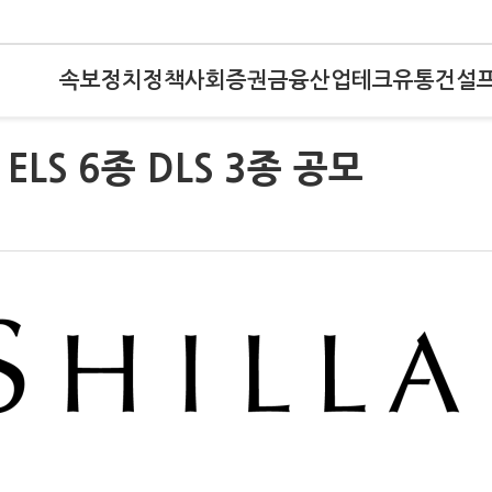
속보
정치
정책
사회
증권
금융
산업
테크
유통
건설
ELS 6종 DLS 3종 공모