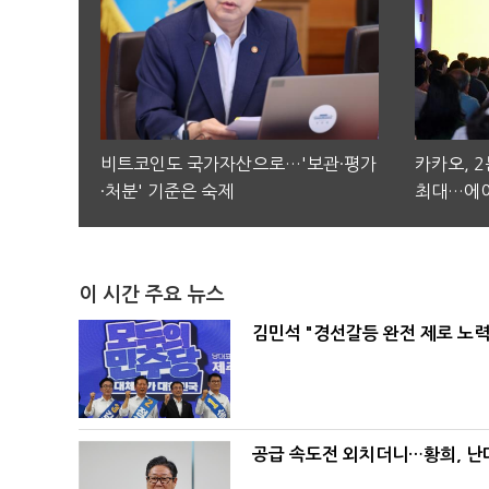
비트코인도 국가자산으로…'보관·평가
카카오, 
·처분' 기준은 숙제
최대…에이
이 시간 주요 뉴스
김민석 "경선갈등 완전 제로 노력
공급 속도전 외치더니…황희, 난