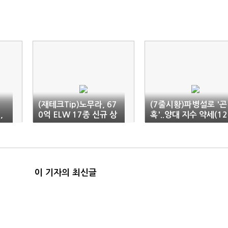
D
(재테크Tip)노무라, 67
(7줄시황)파병설로 '곤
,
0억 ELW 17종 신규 상
혹'..양대 지수 약세(12
장
09)
이 기자의 최신글