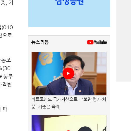
종, 기
(010
자산으로
뉴스리듬
자동조
(30
 보통주
가격변
비트코인도 국가자산으로…'보관·평가·처
분' 기준은 숙제
해 파