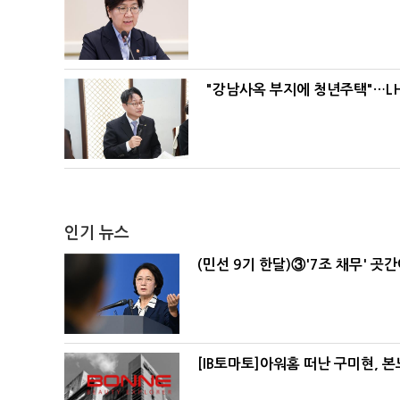
"강남사옥 부지에 청년주택"…LH
인기 뉴스
(민선 9기 한달)③'7조 채무' 곳
[IB토마토]아워홈 떠난 구미현, 