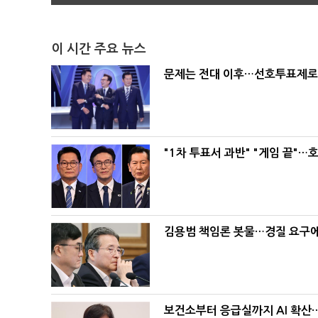
이 시간 주요 뉴스
문제는 전대 이후…선호투표제로 
"1차 투표서 과반" "게임 끝"…
김용범 책임론 봇물…경질 요구에 
보건소부터 응급실까지 AI 확산