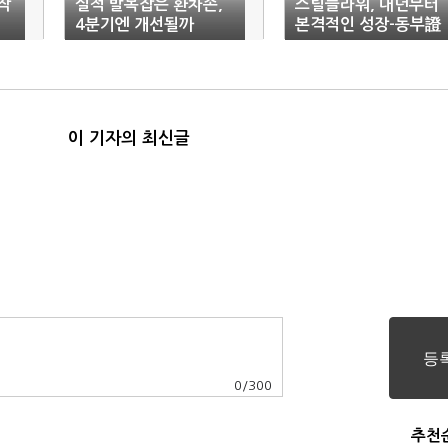
작
실적 발목잡은 환차손,
스틸플라워, 내년부터
4분기엔 개선될까
본격적인 성장-동부證
이 기자의 최신글
0
/
300
추천