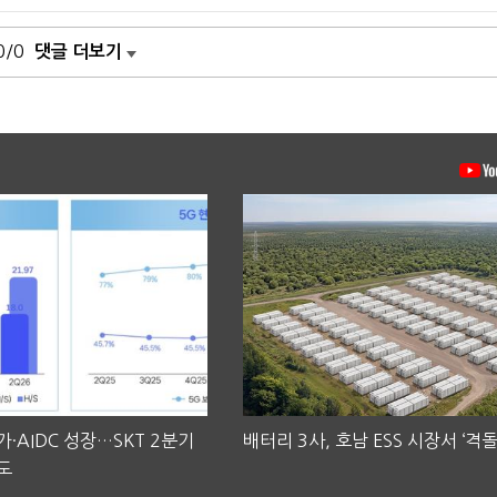
0/0
댓글 더보기
·AIDC 성장…SKT 2분기
배터리 3사, 호남 ESS 시장서 ‘격돌
도