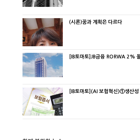
(시론)꿈과 계획은 다르다
[IB토마토]JB금융 RORWA 2
[IB토마토](AI 보험혁신)①생산성