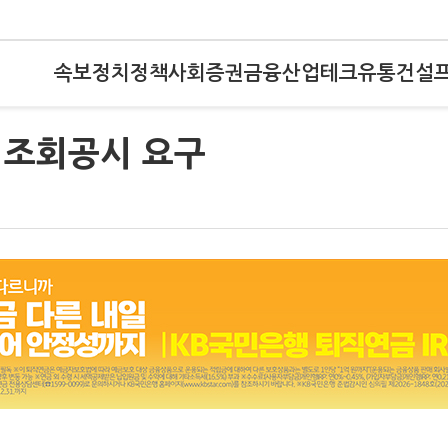
속보
정치
정책
사회
증권
금융
산업
테크
유통
건설
 조회공시 요구