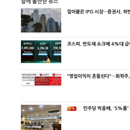
함께 볼만한 뉴스
얼어붙은 IPO 시장…증권사, 하반
코스피, 반도체 쇼크에 4%대 
"영업이익이 흔들린다"…화학주, I
민주당 박홍배, '5%룰'