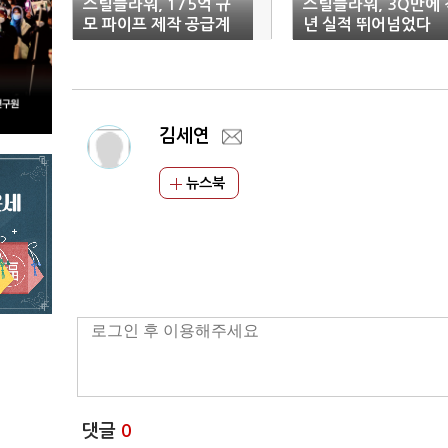
스틸플라워, 175억 규
스틸플라워, 3Q만에 
모 파이프 제작 공급계
년 실적 뛰어넘었다
약
김세연
뉴스북
댓글
0