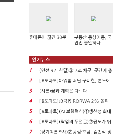
휴대폰이 끊긴 30분
부동산 동상이몽, 국
민만 불안하다
인기뉴스
1
(민선 9기 한달)③'7조 채무' 곳간에 충
격…추미애, 20년...
2
[IB토마토]아워홈 떠난 구미현, 본느에
340억 베팅…가...
3
(시론)꿈과 계획은 다르다
4
[IB토마토]JB금융 RORWA 2% 돌파…
실적 견인은 은행 ...
5
[IB토마토](AI 보험혁신)①생산성 최대
80% 개선…현실...
6
[IB토마토](락업의 두얼굴)②공모가 뛰
자 첫날 매도…FI ...
7
(정기여론조사)②당심·호남, 김민석-정