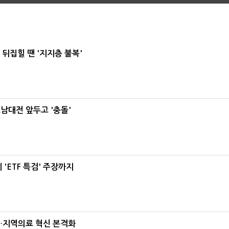
뒤집힐 땐 '지지층 불복'
호남대전 앞두고 '충돌'
'ETF 특검' 주장까지
…지역의료 혁신 본격화