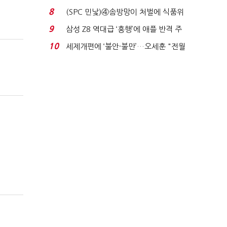
청래 '초접전'...
8
(SPC 민낯)④솜방망이 처벌에 식품위
생법 위반 반복...
9
삼성 Z8 역대급 ‘흥행’에 애플 반격 주
목…9월 ‘폴...
10
세제개편에 ‘불안·불만’…오세훈 "전월
세 구하기 더 ...