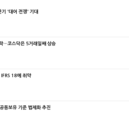
기 '대어 전쟁' 기대
급락…코스닥은 5거래일째 상승
FRS 18에 취약
 공동보유 기준 법제화 추진