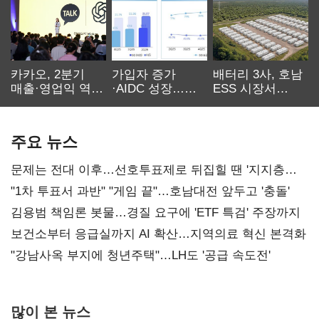
카카오, 2분기
가입자 증가
배터리 3사, 호남
매출·영업익 역대
·AIDC 성장…
ESS 시장서
최대…에이전트
SKT 2분기 성장
‘격돌’
AI 수익화 관건
본궤도
주요 뉴스
문제는 전대 이후…선호투표제로 뒤집힐 땐 '지지층
불복'
"1차 투표서 과반" "게임 끝"…호남대전 앞두고 '충돌'
김용범 책임론 봇물…경질 요구에 'ETF 특검' 주장까지
보건소부터 응급실까지 AI 확산…지역의료 혁신 본격화
"강남사옥 부지에 청년주택"…LH도 '공급 속도전'
많이 본 뉴스