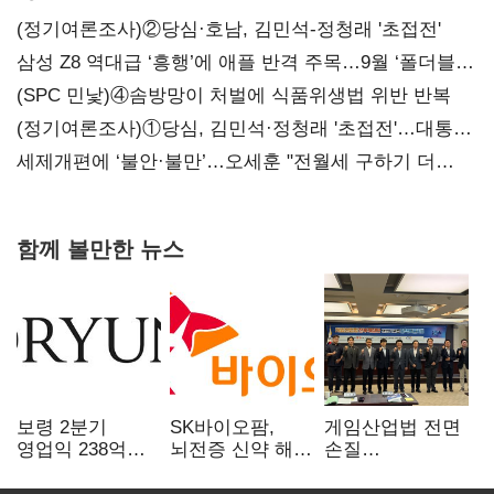
(정기여론조사)②당심·호남, 김민석-정청래 '초접전'
삼성 Z8 역대급 ‘흥행’에 애플 반격 주목…9월 ‘폴더블
대전’
(SPC 민낯)④솜방망이 처벌에 식품위생법 위반 반복
(정기여론조사)①당심, 김민석·정청래 '초접전'…대통령
지지도 '50% 아래로'(종합)
세제개편에 ‘불안·불만’…오세훈 "전월세 구하기 더
힘들어질 것"
함께 볼만한 뉴스
보령 2분기
SK바이오팜,
게임산업법 전면
영업익 238억…
뇌전증 신약 해외
손질
전년 대비 6.2%↓
흥행 발판…
공감대…"낡은
차세대 신약 개발
규제 걷고