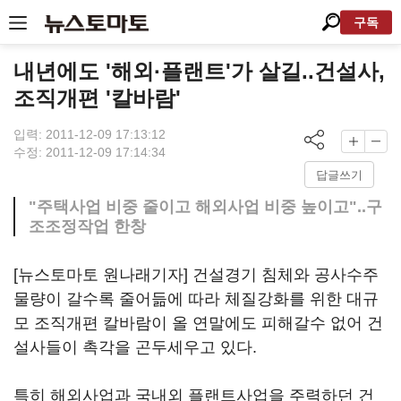
구독
내년에도 '해외·플랜트'가 살길..건설사,
조직개편 '칼바람'
입력: 2011-12-09 17:13:12
수정: 2011-12-09 17:14:34
답글쓰기
"주택사업 비중 줄이고 해외사업 비중 높이고"..구
조조정작업 한창
[뉴스토마토 원나래기자] 건설경기 침체와 공사수주
물량이 갈수록 줄어듦에 따라 체질강화를 위한 대규
모 조직개편 칼바람이 올 연말에도 피해갈수 없어 건
설사들이 촉각을 곤두세우고 있다.
특히 해외사업과 국내외 플랜트사업을 주력하던 건