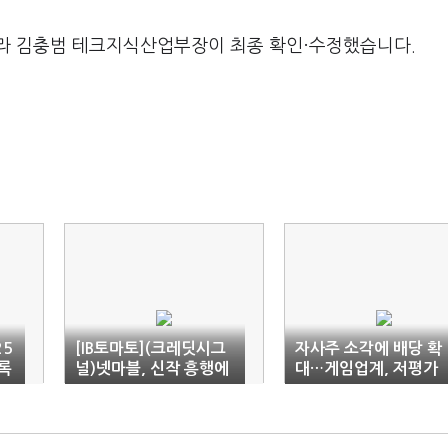
라 김충범 테크지식산업부장이 최종 확인·수정했습니다.
25
[IB토마토](크레딧시그
자사주 소각에 배당 확
록
널)넷마블, 신작 흥행에
대…게임업계, 저평가
차입부담 완화…신사옥
탈출 '안간힘'
변수