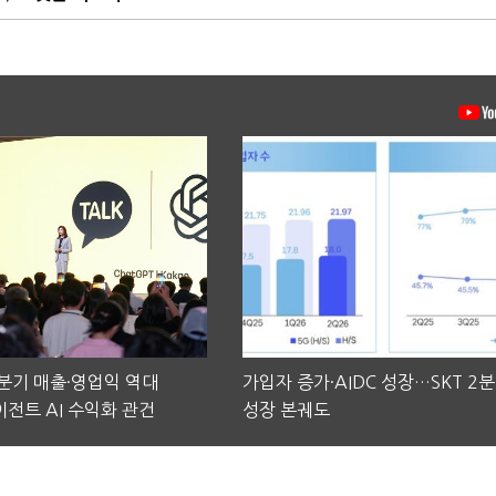
2분기 매출·영업익 역대
가입자 증가·AIDC 성장…SKT 2
전트 AI 수익화 관건
성장 본궤도