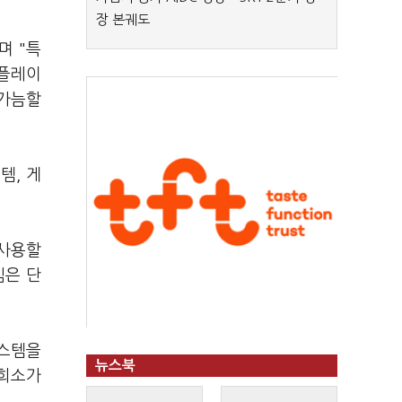
장 본궤도
며 "특
 플레이
 가늠할
템, 게
 사용할
임은 단
시스템을
뉴스북
 희소가