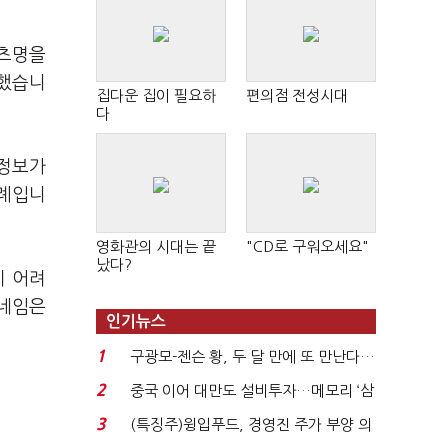
텐츠명을
 했습니
집다운 집이 필요하
편의점 전성시대
다
 정보가
사례입니
영화관의 시대는 끝
"CD로 구워오세요"
났다?
기 어려
닉네임은
인기뉴스
1
구광모-젠슨 황, 두 달 만에 또 만난다…
로봇·AI 등 논...
2
중국 이어 대만도 설비투자…메모리 ‘삼
국전쟁’
3
(특징주)윙입푸드, 경영진 주가 부양 의