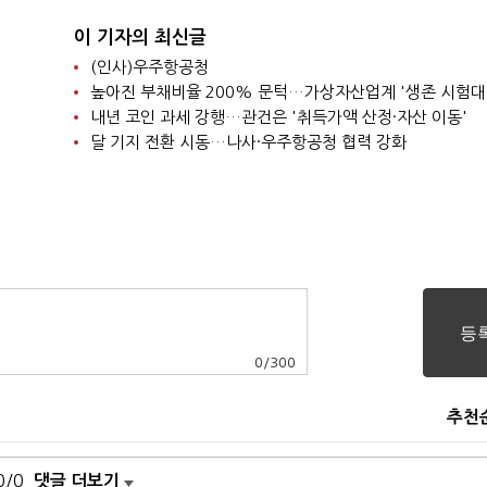
이 기자의 최신글
(인사)우주항공청
높아진 부채비율 200% 문턱…가상자산업계 '생존 시험대
내년 코인 과세 강행…관건은 '취득가액 산정·자산 이동'
달 기지 전환 시동…나사·우주항공청 협력 강화
0
/
300
추천
0/0
댓글 더보기