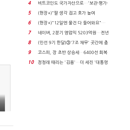
지에 상한가...
4
비트코인도 국가자산으로…'보관·평가·
처분' 기준은 ...
5
(현장+)"팔 생각 접고 호가 높여
요"…'덜 똘똘한 한 채' 20...
6
(현장+)"12일엔 물건 다 들어와요"…
빈 매대 채우며 문 연 ...
7
네이버, 2분기 영업익 5203억원…전년
비 0.2% 감소...
8
(민선 9기 한달)③'7조 채무' 곳간에 충
격…추미애, 20년...
9
코스피, 장 초반 상승세…6400선 회복
시도
10
정청래 때리는 '김용'…더 세진 '대통령
최측근' 입...