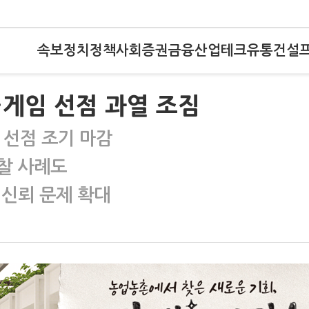
속보
정치
정책
사회
증권
금융
산업
테크
유통
건설
게임 선점 과열 조짐
 선점 조기 마감
찰 사례도
 신뢰 문제 확대