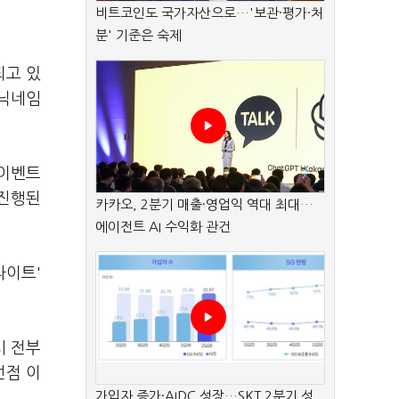
비트코인도 국가자산으로…'보관·평가·처
분' 기준은 숙제
되고 있
 닉네임
 이벤트
 진행된
카카오, 2분기 매출·영업익 역대 최대…
에이전트 AI 수익화 관건
라이트'
시 전부
선점 이
가입자 증가·AIDC 성장…SKT 2분기 성