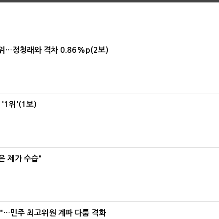
1위…정청래와 격차 0.86%p(2보)
1위'(1보)
은 제가 수습"
라"…민주 최고위원 계파 다툼 격화