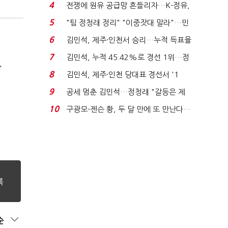
는 추가투표 때리기...
4
전쟁에 원유 공급망 흔들리자…K-정유,
에너지안보 핵심...
5
"팀 정청래 정리" "이중잣대 말라"…민
주 최고위원 계파 다...
6
김민석, 제주·인천서 승리…누적 득표율
'1위 탈환'(종합)...
7
김민석, 누적 45.42%로 경선 1위…정
'
청래와 격차 0.86%p(...
8
김민석, 제주·인천 당대표 경선서 '1
위'(1보)...
9
공세 멈춘 김민석…정청래 "갈등은 제
가 수습"
10
구광모-젠슨 황, 두 달 만에 또 만난다…
로봇·AI 등 논...
순