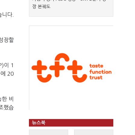
장 본궤도
습니다.
 성장할
)이 1
에 20
능한 비
강조했습
뉴스북