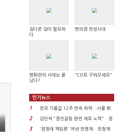
집다운 집이 필요하
편의점 전성시대
다
영화관의 시대는 끝
"CD로 구워오세요"
났다?
인기뉴스
1
전국 기름값 12주 연속 하락…서울 휘
발윳값 1909원...
2
김민석 "경선갈등 완전 제로 노력"…정
청래 "반명 공세 사...
3
'정청래 책임론' 꺼낸 친명계…친청계