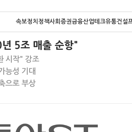
속보
정치
정책
사회
증권
금융
산업
테크
유통
건설
0년 5조 매출 순항"
환 시작" 강조
 가능성 기대
축으로 부상