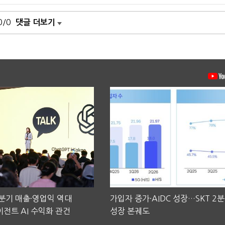
0/0
댓글 더보기
2분기 매출·영업익 역대
가입자 증가·AIDC 성장…SKT 2
전트 AI 수익화 관건
성장 본궤도