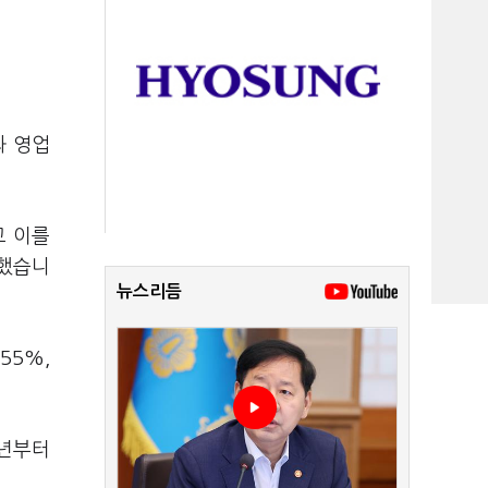
과 영업
고 이를
말했습니
뉴스리듬
55%,
작년부터
.