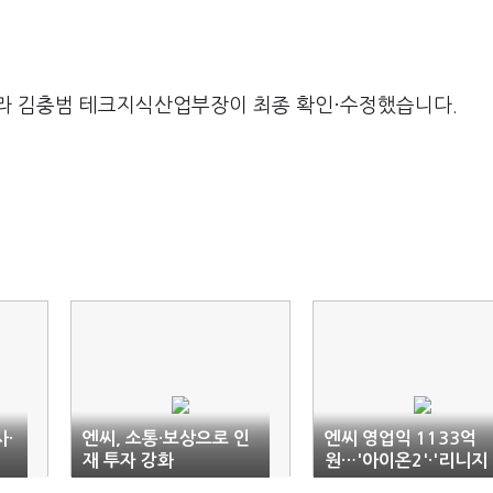
라 김충범 테크지식산업부장이 최종 확인·수정했습니다.
·
엔씨, 소통·보상으로 인
엔씨 영업익 1133억
재 투자 강화
원…'아이온2'·'리니지
클래식' 반등 견인