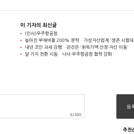
이 기자의 최신글
(인사)우주항공청
높아진 부채비율 200% 문턱…가상자산업계 '생존 시험대
내년 코인 과세 강행…관건은 '취득가액 산정·자산 이동'
달 기지 전환 시동…나사·우주항공청 협력 강화
0
/
300
추천