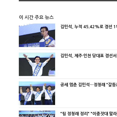
이 시간 주요 뉴스
김민석, 누적 45.42%로 경선 
김민석, 제주·인천 당대표 경선서 '
공세 멈춘 김민석…정청래 "갈등
"팀 정청래 정리" "이중잣대 말