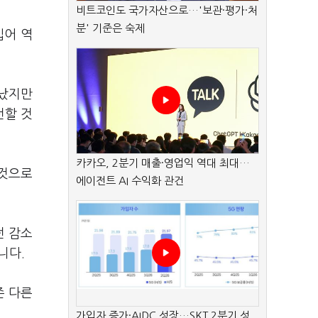
비트코인도 국가자산으로…'보관·평가·처
분' 기준은 숙제
입어 역
지났지만
런할 것
카카오, 2분기 매출·영업익 역대 최대…
 것으로
에이전트 AI 수익화 관건
던 감소
니다.
존 다른
가입자 증가·AIDC 성장…SKT 2분기 성