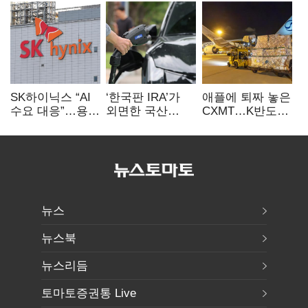
SK하이닉스 “AI
‘한국판 IRA’가
애플에 퇴짜 놓은
수요 대응”…용인
외면한 국산
CXMT…K반도체
·청주 팹에 54조
전기차…
협상력 ‘호재’
투자
실효성에 ‘의문’
뉴스
뉴스북
뉴스리듬
토마토증권통 Live