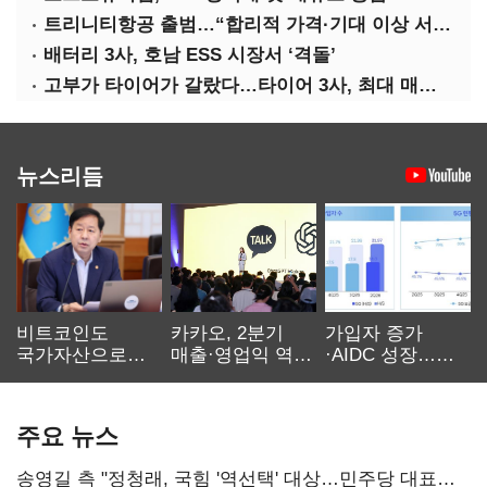
트리니티항공 출범…“합리적 가격·기대 이상 서비스로 승부”
배터리 3사, 호남 ESS 시장서 ‘격돌’
고부가 타이어가 갈랐다…타이어 3사, 최대 매출에도 영업익 희비
뉴스리듬
비트코인도
카카오, 2분기
가입자 증가
국가자산으로…'
매출·영업익 역대
·AIDC 성장…
보관·평가·처분'
최대…에이전트
SKT 2분기 성장
기준은 숙제
AI 수익화 관건
본궤도
주요 뉴스
송영길 측 "정청래, 국힘 '역선택' 대상…민주당 대표로