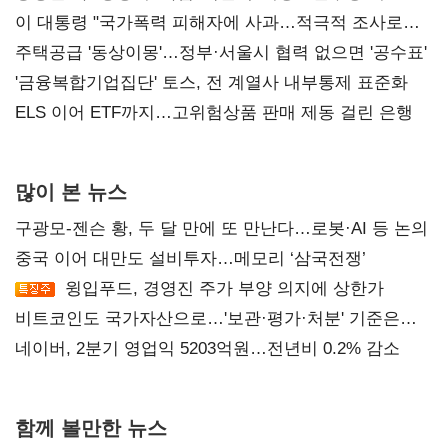
총선 지휘 못해"
이 대통령 "국가폭력 피해자에 사과…적극적 조사로
진실 밝혀야"
주택공급 '동상이몽'…정부·서울시 협력 없으면 '공수표'
'금융복합기업집단' 토스, 전 계열사 내부통제 표준화
ELS 이어 ETF까지…고위험상품 판매 제동 걸린 은행
많이 본 뉴스
구광모-젠슨 황, 두 달 만에 또 만난다…로봇·AI 등 논의
중국 이어 대만도 설비투자…메모리 ‘삼국전쟁’
윙입푸드, 경영진 주가 부양 의지에 상한가
비트코인도 국가자산으로…'보관·평가·처분' 기준은
숙제
네이버, 2분기 영업익 5203억원…전년비 0.2% 감소
함께 볼만한 뉴스