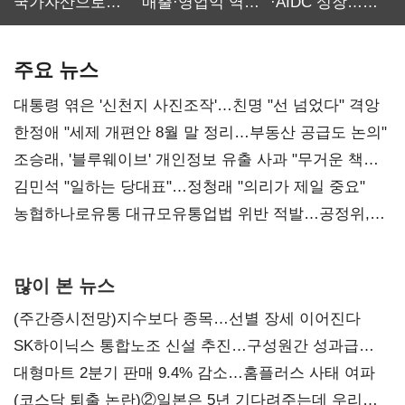
국가자산으로…'
매출·영업익 역대
·AIDC 성장…
보관·평가·처분'
최대…에이전트
SKT 2분기 성장
기준은 숙제
AI 수익화 관건
본궤도
주요 뉴스
대통령 엮은 '신천지 사진조작'…친명 "선 넘었다" 격앙
한정애 "세제 개편안 8월 말 정리…부동산 공급도 논의"
조승래, '블루웨이브' 개인정보 유출 사과 "무거운 책임
통감"
김민석 "일하는 당대표"…정청래 "의리가 제일 중요"
농협하나로유통 대규모유통업법 위반 적발…공정위,
과징금 4억6200만원 부과
많이 본 뉴스
(주간증시전망)지수보다 종목…선별 장세 이어진다
SK하이닉스 통합노조 신설 추진…구성원간 성과급
불만 확산
대형마트 2분기 판매 9.4% 감소…홈플러스 사태 여파
(코스닥 퇴출 논란)②일본은 5년 기다려주는데 우리는