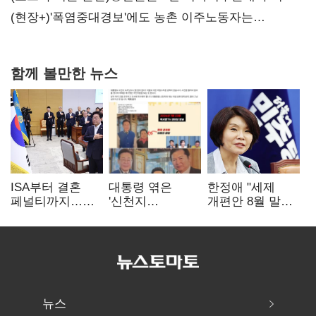
당장 퇴출?…시간만으론 부족한 코스닥 구하기
(현장+)'폭염중대경보'에도 농촌 이주노동자는
강행군…'야외작업 중지' 권고도 무시
함께 볼만한 뉴스
ISA부터 결혼
대통령 엮은
한정애 "세제
페널티까지…
'신천지
개편안 8월 말
2030 지지율
사진조작'…친명
정리…부동산
하락에 '청년
"선 넘었다" 격앙
공급도 논의"
챙기기'
뉴스