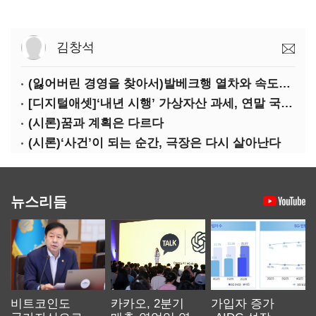
김창석
(잃어버린 경영을 찾아서)발베크행 열차와 속도의 환상: 디지털 전환과 물류 혁신의 포용적 노동 전략
[디지털애셋]‘내년 시행’ 가상자산 과세, 연말 국회 문턱 넘을까
(시론)꿈과 계획은 다르다
(시론)‘사건’이 되는 순간, 극장은 다시 살아난다
뉴스리듬
비트코인도
카카오, 2분기
가입자 증가