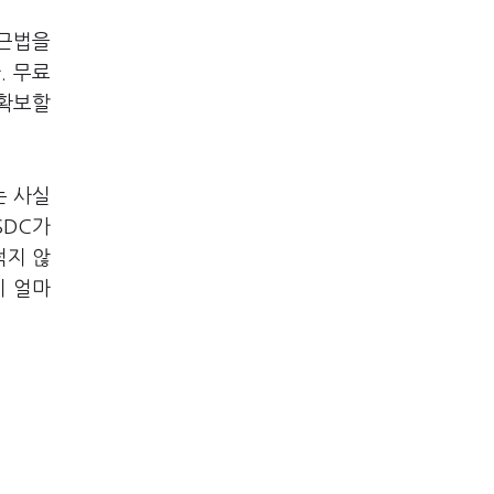
접근법을
. 무료
 확보할
는 사실
SDC가
적지 않
이 얼마