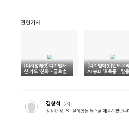
관련기사
[디지털애셋]디지털자
[디지털애셋]앤트로
산 카드 ‘진화’…글로벌
AI 봉쇄 ‘후폭풍’...탈
사용액 142% 급증
앙화 AI 뜬다
김창석
싱싱한 정보와 살아있는 뉴스를 제공하겠습니