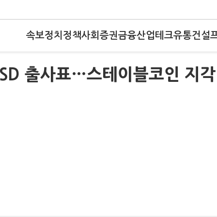
속보
정치
정책
사회
증권
금융
산업
테크
유통
건설
USD 출사표…스테이블코인 지