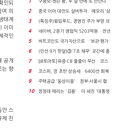
1
구광모-젠슨 황, 두 달 만에 또 만난다…
 확인되
로봇·AI 등 논...
참여 의
2
중국 이어 대만도 설비투자…메모리 ‘삼
국전쟁’
“생태계
3
(특징주)윙입푸드, 경영진 주가 부양 의
이 이미
지에 상한가...
4
네이버, 2분기 영업익 5203억원…전년
구체적인
비 0.2% 감소...
5
비트코인도 국가자산으로…'보관·평가·
처분' 기준은 ...
6
(민선 9기 한달)③'7조 채무' 곳간에 충
격…추미애, 20년...
재 공개
7
[IB토마토]유증·CB 줄줄이 무산…코스
조는 향
닥 벌점 급증에 ...
8
코스피, 장 초반 상승세…6400선 회복
시도
9
주택공급 '동상이몽'…정부·서울시 협
력 없으면 '공수표'...
10
정청래 때리는 '김용'…더 세진 '대통령
최측근' 입...
동안 스
규제 친