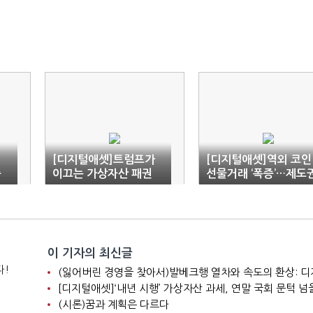
픽
[디지털애셋]트럼프가
[디지털애셋]역외 코인
중
이끄는 가상자산 패권
선물거래 ‘폭증’…제도
전략 3가지
밖 방치 계속?
이 기자의 최신글
다!
[디지털애셋]‘내년 시행’ 가상자산 과세, 연말 국회 문턱 넘
(시론)꿈과 계획은 다르다