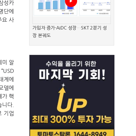
 삼성카
 명단에
주요 사
가입자 증가·AIDC 성장…SKT 2분기 성
장 본궤도
레미 알
“USD
생태계에
 모델에
계가 핵
습니다.
모 기업