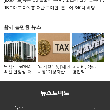
20년만에 '비상재정' 선언 승부수
[IB토마토]유증·CB 줄줄이 무산…코스닥 벌점 급증에
상폐 압박
[IB토마토]아워홈 떠난 구미현, 본느에 340억 베팅…
가족 지배체제 구축
함께 볼만한 뉴스
녹십자, mRNA
[디지털애셋]‘내년
네이버, 2분기
백신 안정성 측정
시행’ 가상자산
영업익
기술 확보
과세, 연말 국회
5203억원…
문턱 넘을까
전년비 0.2%
감소
뉴스