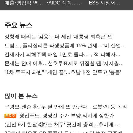
매출·영업익 역대
·AIDC 성장…
ESS 시장서
최대…에이전트
SKT 2분기 성장
‘격돌’
AI 수익화 관건
본궤도
주요 뉴스
정청래 때리는 '김용'…더 세진 '대통령 최측근' 입
트럼프, 폴리실리콘 파생상품에 15% 관세…"미 산업
재건"
전세사기 피해주택 매입 1만호 돌파…누적 피해자
4만278명
문제는 전대 이후…선호투표제로 뒤집힐 땐 '지지층
불복'
"1차 투표서 과반" "게임 끝"…호남대전 앞두고 '충돌'
많이 본 뉴스
구광모-젠슨 황, 두 달 만에 또 만난다…로봇·AI 등 논의
윙입푸드, 경영진 주가 부양 의지에 상한가
(민선 9기 한달)③'7조 채무' 곳간에 충격…추미애,