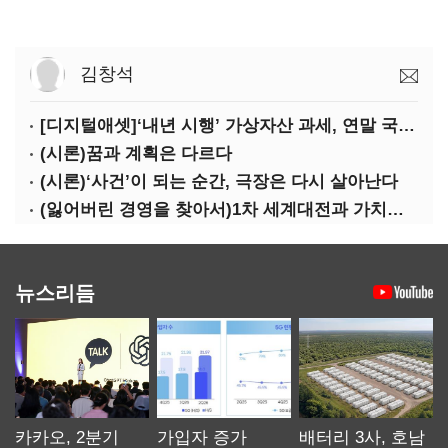
김창석
[디지털애셋]‘내년 시행’ 가상자산 과세, 연말 국회 문턱 넘을까
(시론)꿈과 계획은 다르다
(시론)‘사건’이 되는 순간, 극장은 다시 살아난다
(잃어버린 경영을 찾아서)1차 세계대전과 가치의 전도: 불황기 리스크 매니지먼트[윤리]
뉴스리듬
카카오, 2분기
가입자 증가
배터리 3사, 호남