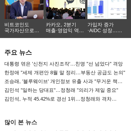
비트코인도
카카오, 2분기
가입자 증가
국가자산으로…'
매출·영업익 역대
·AIDC 성장…
보관·평가·처분'
최대…에이전트
SKT 2분기 성장
기준은 숙제
AI 수익화 관건
본궤도
주요 뉴스
대통령 엮은 '신천지 사진조작'…친명 "선 넘었다" 격앙
한정애 "세제 개편안 8월 말 정리…부동산 공급도 논의"
조승래, '블루웨이브' 개인정보 유출 사과 "무거운 책임
통감"
김민석 "일하는 당대표"…정청래 "의리가 제일 중요"
김민석, 누적 45.42%로 경선 1위…정청래와 격차
0.86%p(2보)
많이 본 뉴스