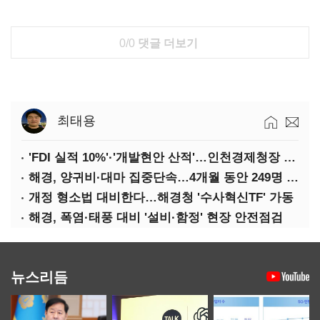
0/0
댓글 더보기
최태용
'FDI 실적 10%'·'개발현안 산적'…인천경제청장 구원투수 찾기
해경, 양귀비·대마 집중단속…4개월 동안 249명 검거
개정 형소법 대비한다…해경청 '수사혁신TF' 가동
해경, 폭염·태풍 대비 '설비·함정' 현장 안전점검
뉴스리듬