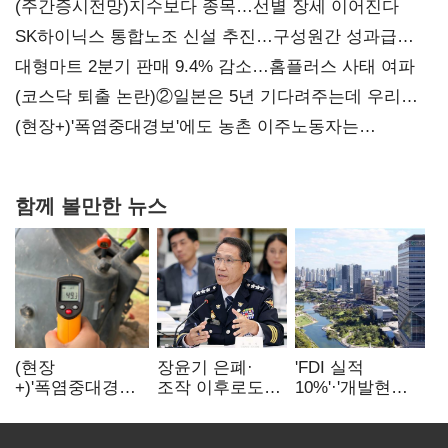
(주간증시전망)지수보다 종목…선별 장세 이어진다
SK하이닉스 통합노조 신설 추진…구성원간 성과급
불만 확산
대형마트 2분기 판매 9.4% 감소…홈플러스 사태 여파
(코스닥 퇴출 논란)②일본은 5년 기다려주는데 우리는
당장 퇴출?…시간만으론 부족한 코스닥 구하기
(현장+)'폭염중대경보'에도 농촌 이주노동자는
강행군…'야외작업 중지' 권고도 무시
함께 볼만한 뉴스
(현장
장윤기 은폐·
'FDI 실적
+)'폭염중대경보'
조작 이후로도
10%'·'개발현안
에도 농촌
정보유출·
산적'…
이주노동자는
내부비위…경찰
인천경제청장
강행군…'야외작
신뢰는 어디에
구원투수 찾기