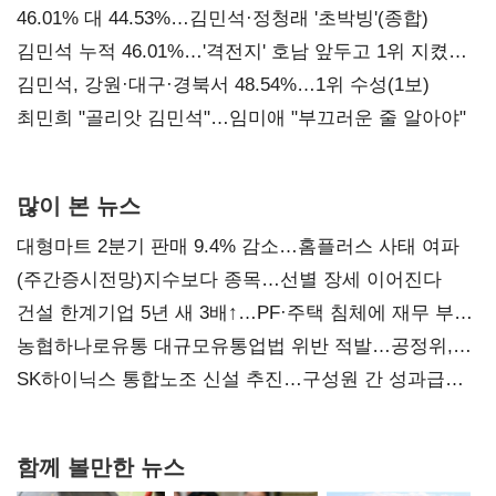
대표된 양 당직 배분"
46.01% 대 44.53%…김민석·정청래 '초박빙'(종합)
김민석 누적 46.01%…'격전지' 호남 앞두고 1위 지켰다
(2보)
김민석, 강원·대구·경북서 48.54%…1위 수성(1보)
최민희 "골리앗 김민석"…임미애 "부끄러운 줄 알아야"
많이 본 뉴스
대형마트 2분기 판매 9.4% 감소…홈플러스 사태 여파
(주간증시전망)지수보다 종목…선별 장세 이어진다
건설 한계기업 5년 새 3배↑…PF·주택 침체에 재무 부담
확대
농협하나로유통 대규모유통업법 위반 적발…공정위,
과징금 4억6200만원 부과
SK하이닉스 통합노조 신설 추진…구성원 간 성과급
불만 확산
함께 볼만한 뉴스