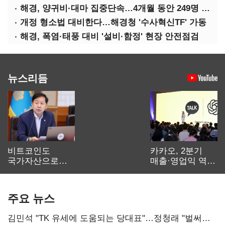
해경, 양귀비·대마 집중단속…4개월 동안 249명 검거
개정 형소법 대비한다…해경청 '수사혁신TF' 가동
해경, 폭염·태풍 대비 '설비·함정' 현장 안전점검
뉴스리듬
비트코인도
카카오, 2분기
국가자산으로…'
매출·영업익 역대
보관·평가·처분'
최대…에이전트
기준은 숙제
AI 수익화 관건
주요 뉴스
김민석 "TK 유세에 도움되는 당대표"…정청래 "벌써