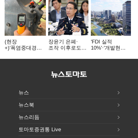
(현장
장윤기 은폐·
'FDI 실적
+)'폭염중대경보'
조작 이후로도
10%'·'개발현안
에도 농촌
정보유출·
산적'…
이주노동자는
내부비위…경찰
인천경제청장
강행군…'야외작
신뢰는 어디에
구원투수 찾기
업 중지' 권고도
무시
뉴스
뉴스북
뉴스리듬
토마토증권통 Live