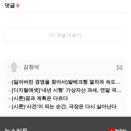
댓글
0
0/0
댓글 더보기
김창석
(잃어버린 경영을 찾아서)발베크행 열차와 속도의 환상: 디지털 전환과 물류 혁신의 포용적 노동 전략
[디지털애셋]‘내년 시행’ 가상자산 과세, 연말 국회 문턱 넘을까
(시론)꿈과 계획은 다르다
(시론)‘사건’이 되는 순간, 극장은 다시 살아난다
뉴스리듬