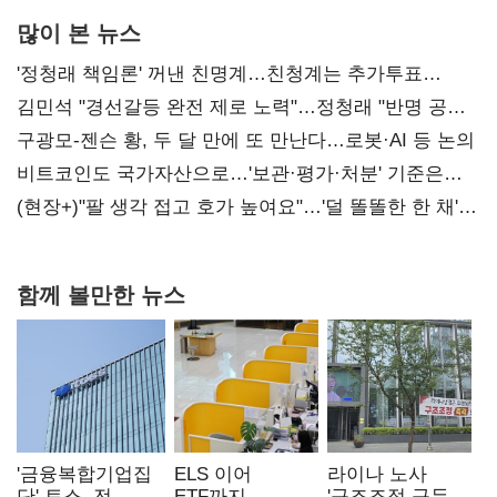
많이 본 뉴스
'정청래 책임론' 꺼낸 친명계…친청계는 추가투표
때리기
김민석 "경선갈등 완전 제로 노력"…정청래 "반명 공세
사과부터"
구광모-젠슨 황, 두 달 만에 또 만난다…로봇·AI 등 논의
비트코인도 국가자산으로…'보관·평가·처분' 기준은
숙제
(현장+)"팔 생각 접고 호가 높여요"…'덜 똘똘한 한 채'
20억 키맞추기
함께 볼만한 뉴스
'금융복합기업집
ELS 이어
라이나 노사
단' 토스, 전
ETF까지…
'구조조정 구두