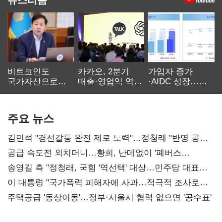
비트코인도
카카오, 2분기
가입자 증가
국가자산으로…'
매출·영업익 역대
·AIDC 성장…
보관·평가·처분'
최대…에이전트
SKT 2분기 성장
기준은 숙제
AI 수익화 관건
본궤도
주요 뉴스
김민석 "경선갈등 완전 제로 노력"…정청래 "반명 공세
사과부터"
공급 속도전 외치더니…황희, 난데없이 '폐버스
리모델링' 제안
송영길 측 "정청래, 국힘 '역선택' 대상…민주당 대표로
총선 지휘 못해"
이 대통령 "국가폭력 피해자에 사과…적극적 조사로
진실 밝혀야"
주택공급 '동상이몽'…정부·서울시 협력 없으면 '공수표'