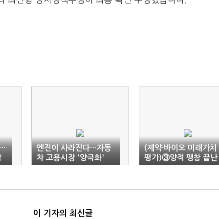
라 최신형 정치정책부장이 최종 확인·수정했습니다.
…
엔진이 사라진다…자동
(제약·바이오 미래가치
압
차 고용시장 '양극화'
평가)③양적 팽창 끝난
K바이오…"실력·신뢰 
아라"
이 기자의 최신글