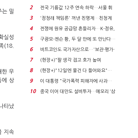
청래 "반명 공세 사...
2
전국 기름값 12주 연속 하락…서울 휘
주는 밀
발윳값 1909원...
3
'정청래 책임론' 꺼낸 친명계…친청계
는 추가투표 때리기...
4
전쟁에 원유 공급망 흔들리자…K-정유,
에너지안보 핵심...
불확실성
5
구광모-젠슨 황, 두 달 만에 또 만난다…
족(18.
로봇·AI 등 논...
6
비트코인도 국가자산으로…'보관·평가·
처분' 기준은 ...
7
(현장+)"팔 생각 접고 호가 높여
요"…'덜 똘똘한 한 채' 20...
8
(현장+)"12일엔 물건 다 들어와요"…
대한 우
빈 매대 채우며 문 연 ...
등에 상
9
이 대통령 "국가폭력 피해자에 사과…
적극적 조사로 진...
10
중국 이어 대만도 설비투자…메모리 ‘삼
국전쟁’
 나타났
을 지속