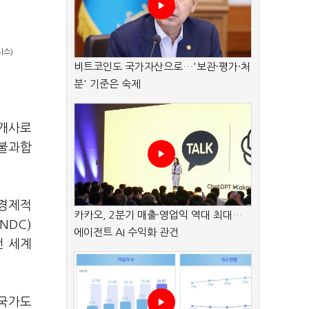
시스)
비트코인도 국가자산으로…'보관·평가·처
분' 기준은 숙제
5개사로
 불과합
 경제적
카카오, 2분기 매출·영업익 역대 최대…
NDC)
에이전트 AI 수익화 관건
전 세계
 국가도