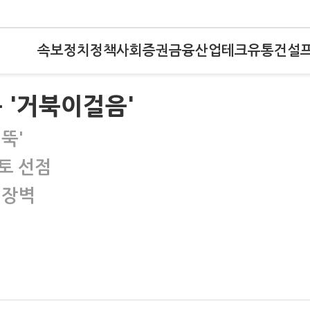
속보
정치
정책
사회
증권
금융
산업
테크
유통
건설
 '거북이걸음'
뚝'
토 선점
 장벽