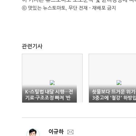
이 기사는 뉴스토마토 보도준칙 및 윤리강령에 따
ⓒ 맛있는 뉴스토마토, 무단 전재 - 재배포 금지
관련기사
K-스틸법 내달 시행…전
쇳물보다 뜨거운 위기
기료·구조조정 빠져 ‘반
3중고에 '철강' 하방
쪽’ 기대
력↑
이규하