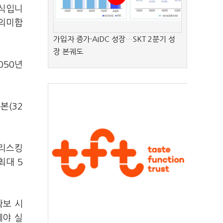
 식입니
 의미합
가입자 증가·AIDC 성장…SKT 2분기 성
장 본궤도
050년
본(32
디리스킹
최대 5
확보 시
에야 실