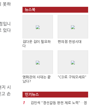
지 못하
뉴스북
 점입니
고 있다
집다운 집이 필요하
편의점 전성시대
다
영화관의 시대는 끝
"CD로 구워오세요"
났다?
현지 시
믿고 손
인기뉴스
1
김민석 "경선갈등 완전 제로 노력"…정