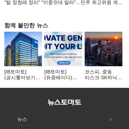
핵심으로 재부상
"팀 정청래 정리" "이중잣대 말라"…민주 최고위원 계파
다툼 격화
함께 볼만한 뉴스
[IB토마토]
[IB토마토]
코스피, 중동
(공시톺아보기)
(유증레이다)
리스크·SK하닉
수주 공시, 왜
툴젠, 조달액
5% 급락에
바로 매출로
3분의 1 토막…
뒷걸음
잡히지 않을까
특허소송
비용부터 챙긴다
뉴스