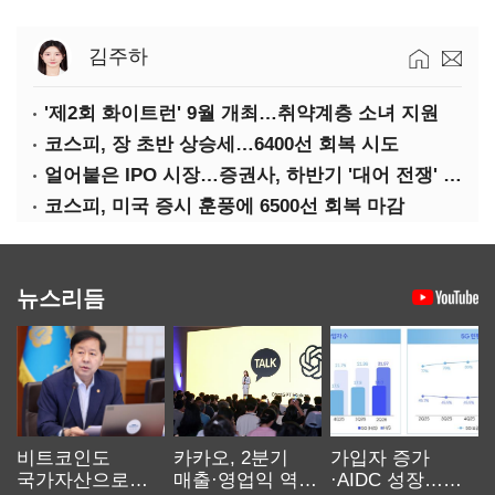
김주하
'제2회 화이트런' 9월 개최…취약계층 소녀 지원
코스피, 장 초반 상승세…6400선 회복 시도
얼어붙은 IPO 시장…증권사, 하반기 '대어 전쟁' 기대
코스피, 미국 증시 훈풍에 6500선 회복 마감
뉴스리듬
비트코인도
카카오, 2분기
가입자 증가
국가자산으로…'
매출·영업익 역대
·AIDC 성장…