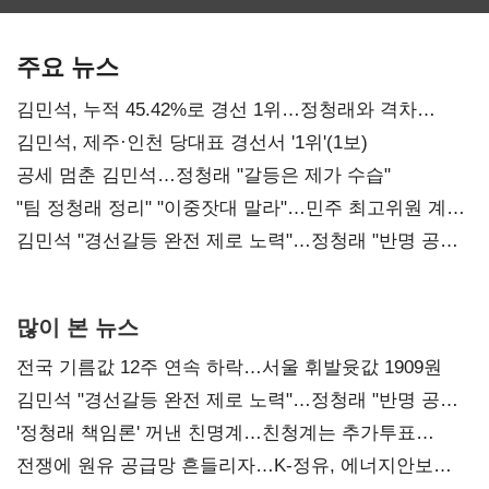
보관·평가·처분'
최대…에이전트
SKT 2분기 성장
기준은 숙제
AI 수익화 관건
본궤도
주요 뉴스
김민석, 누적 45.42%로 경선 1위…정청래와 격차
0.86%p(2보)
김민석, 제주·인천 당대표 경선서 '1위'(1보)
공세 멈춘 김민석…정청래 "갈등은 제가 수습"
"팀 정청래 정리" "이중잣대 말라"…민주 최고위원 계파
다툼 격화
김민석 "경선갈등 완전 제로 노력"…정청래 "반명 공세
사과부터"
많이 본 뉴스
전국 기름값 12주 연속 하락…서울 휘발윳값 1909원
김민석 "경선갈등 완전 제로 노력"…정청래 "반명 공세
사과부터"
'정청래 책임론' 꺼낸 친명계…친청계는 추가투표
때리기
전쟁에 원유 공급망 흔들리자…K-정유, 에너지안보