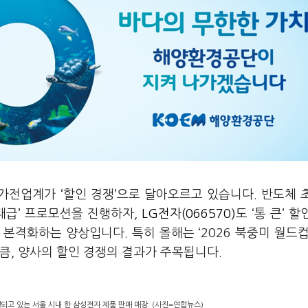
고 가전업계가
‘
할인 경쟁
’
으로 달아오르고 있습니다
.
반도체 
대급
’
프로모션을 진행하자
,
LG전자(066570)
도
‘
통 큰
’
할
이 본격화하는 양상입니다
.
특히 올해는
‘2026
북중미 월드
만큼
,
양사의 할인 경쟁의 결과가 주목됩니다
.
행되고 있는 서울 시내 한 삼성전자 제품 판매 매장. (사진=연합뉴스)