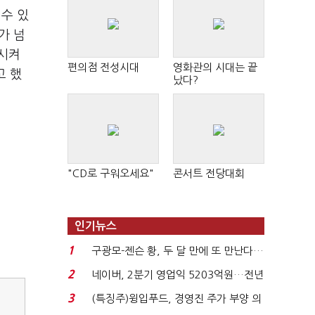
수 있
가 넘
중시켜
편의점 전성시대
영화관의 시대는 끝
고 했
났다?
"CD로 구워오세요"
콘서트 전당대회
인기뉴스
1
구광모-젠슨 황, 두 달 만에 또 만난다…
로봇·AI 등 논...
2
네이버, 2분기 영업익 5203억원…전년
비 0.2% 감소...
3
(특징주)윙입푸드, 경영진 주가 부양 의