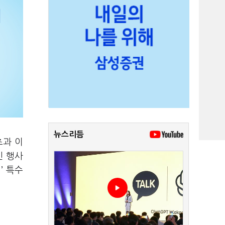
뉴스리듬
초과 이
인 행사
컵
’
특수