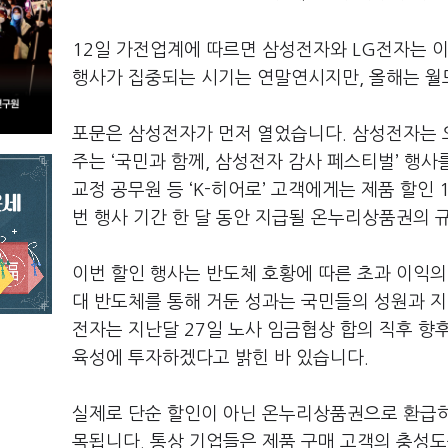
12
일 가전업계에 따르면 삼성전자와
LG
전자는 이
행사가 집중되는 시기는 연말연시지만
,
올해는 월
포문은 삼성전자가 먼저 열었습니다
.
삼성전자는
주는
‘국민과 함께, 삼성전자 감사 페스티벌
’
행사
교정 공무원 등
‘K-
히어로
’
고객에게는 제품 할인
번 행사 기간 한 달 동안 지급될 온누리상품권의 
이번 할인 행사는 반도체 호황에 따른 초과 이익
대 반도체를 통해 거둔 성과는 국민들의 성원과 
전자는 지난달
27
일 노사 임금협상 합의 직후 향
육성에 투자하겠다고 밝힌 바 있습니다
.
실제로 단순 할인이 아닌 온누리상품권으로 환급하
목됩니다
.
통상 기업들은 제품 구매 고객의 충성