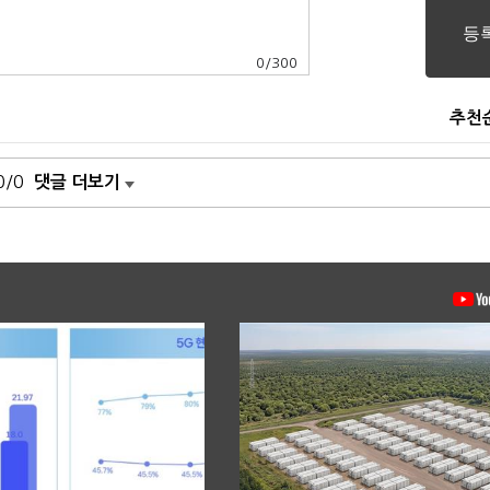
0
/
300
추천
0/0
댓글 더보기