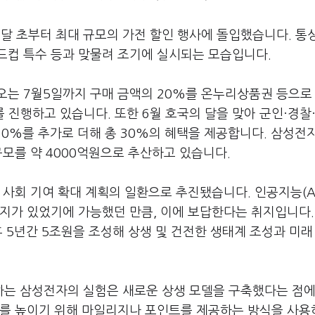
달 초부터 최대 규모의 가전 할인 행사에 돌입했습니다
.
통
드컵 특수 등과 맞물려 조기에 실시되는 모습입니다
.
 오는
7
월
5
일까지 구매 금액의
20%
를 온누리상품권 등으로
를 진행하고 있습니다
.
또한
6
월 호국의 달을 맞아 군인·경찰
10%
를 추가로 더해 총
30%
의 혜택을 제공합니다
.
삼성전자
규모를 약
4000
억원으로 추산하고 있습니다
.
의 사회 기여 확대 계획의 일환으로 추진됐습니다
.
인공지능
(A
지지가 있었기에 가능했던 만큼
,
이에 보답한다는 취지입니다
후
5
년간
5
조원을 조성해 상생 및 건전한 생태계 조성과 미래
는 삼성전자의 실험은 새로운 상생 모델을 구축했다는 점에
도를 높이기 위해 마일리지나 포인트를 제공하는 방식을 사용