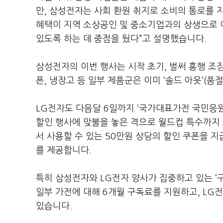
만
,
삼성전자는 사회 환원 취지로 소비의 통로를
혜택이 지역 소상공인 및 중소기업과의 상생으로 
있도록 하는 데 중점을 뒀다
”
고 설명했습니다
.
삼성전자의 이번 행사는 시작 초기
,
벌써 흥행 조
폰
,
냉장고 등 일부 제품군은 이미
‘
솔드 아웃
’(
품
LG
전자도 다음달
6
일까지
‘
국가대표가전 국민응
할인 행사에 맞불을 놓은 격으로 월드컵 특수까지
서 사용할 수 있는
50
만원 상당의 할인 쿠폰을 지
를 제공합니다
.
특히 삼성전자와
LG
전자 양사가 집중하고 있는
‘
일부 가전에 대해
6
개월 구독료를 지원하고
, LG
있습니다
.