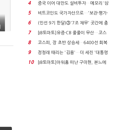
지에 상한가...
4
중국 이어 대만도 설비투자…메모리 ‘삼
국전쟁’
5
비트코인도 국가자산으로…'보관·평가·
처분' 기준은 ...
실
6
(민선 9기 한달)③'7조 채무' 곳간에 충
업
격…추미애, 20년...
7
[IB토마토]유증·CB 줄줄이 무산…코스
닥 벌점 급증에 ...
8
코스피, 장 초반 상승세…6400선 회복
시도
9
정청래 때리는 '김용'…더 세진 '대통령
최측근' 입...
10
[IB토마토]아워홈 떠난 구미현, 본느에
340억 베팅…가...