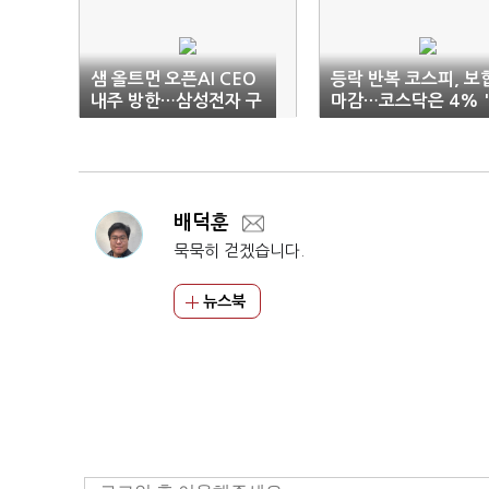
샘 올트먼 오픈AI CEO
등락 반복 코스피, 보
내주 방한…삼성전자 구
마감…코스닥은 4% 
성원 대상 강연
프'
배덕훈
묵묵히 걷겠습니다.
뉴스북