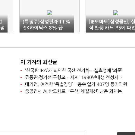
합
(특징주)삼성전자 11%
[IB토마토]삼성물산, 
'점
·SK하이닉스 8% 급
적 반등 카드 P5에 파
등…미 반도체 랠리 훈
암초…공기 지연 우려
풍
이 기자의 최신글
‘한국판 IRA’가 외면한 국산 전기차…실효성에 ‘의문’
김동관·정기선·구형모…재계, 1980년대생 전성시대
대기업, 여전한 ‘족벌경영’…총수 일가 407명 등기임원
중공업서 AI·반도체로…두산 ‘체질개선’ 남은 과제는