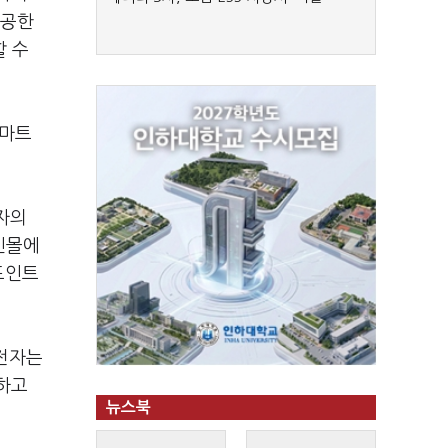
제공한
할 수
마트
자의
인몰에
포인트
전자는
하고
뉴스북