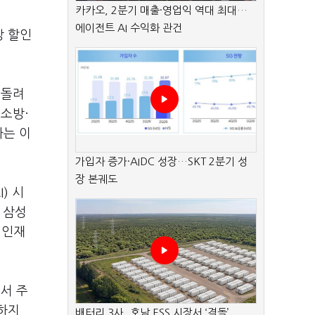
카카오, 2분기 매출·영업익 역대 최대…
에이전트 AI 수익화 관건
상 할인
 돌려
·소방·
는 이
가입자 증가·AIDC 성장…SKT 2분기 성
장 본궤도
I)
시
.
삼성
 인재
서 주
하지
배터리 3사, 호남 ESS 시장서 ‘격돌’