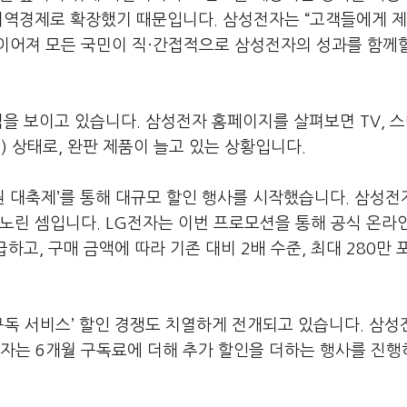
 지역경제로 확장했기 때문입니다
.
삼성전자는
“
고객들에게 
이어져 모든 국민이 직·간접적으로 삼성전자의 성과를 함께
짐을 보이고 있습니다
.
삼성전자 홈페이지를 살펴보면
TV,
스
절
)
상태로
,
완판 제품이 늘고 있는 상황입니다
.
원 대축제
’
를 통해 대규모 할인 행사를 시작했습니다
.
삼성전
 노린 셈입니다
. LG
전자는 이번 프로모션을 통해 공식 온라
급하고
,
구매 금액에 따라 기존 대비
2
배 수준
,
최대
280
만 
구독 서비스
’
할인 경쟁도 치열하게 전개되고 있습니다
.
삼성
전자는
6
개월 구독료에 더해 추가 할인을 더하는 행사를 진행