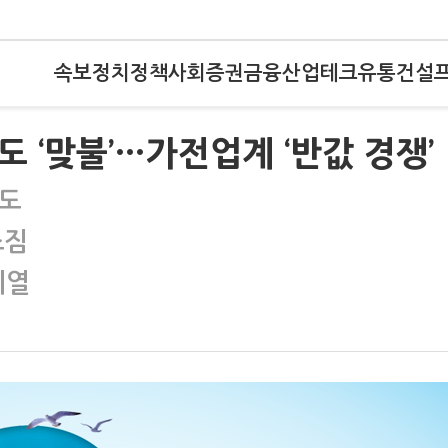
속보
정치
정책
사회
증권
금융
산업
테크
유통
건설
도 ‘맞불’…가전업계 ‘반값 경쟁’
수도
조짐
치열