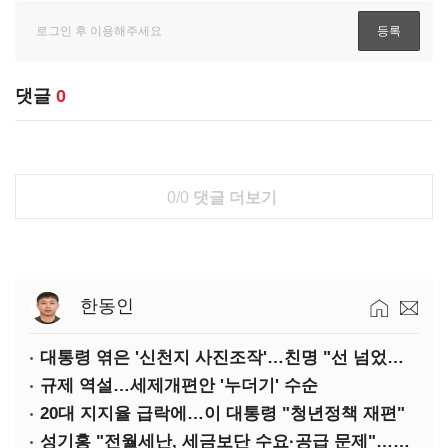
댓글
0
0/0
댓글 더보기
한동인
대통령 엮은 '신천지 사진조작'…친명 "선 넘었다" 격앙
규제 역설…세제개편안 '누더기' 수순
20대 지지율 급락에…이 대통령 "청년정책 재편"
성기홍 "전월세난, 세금보단 수요·공급 문제"…닥공 시사