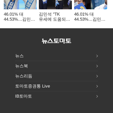
46.01% 대
김민석 "TK
46.01% 대
44.53%…김민석·
유세에 도움되는
44.53%…김민석·
정청래
당대표"…정청래
정청래
'초박빙'(종합
"벌써 대표된 양
'초박빙'(종합)
2보)
당직 배분"
뉴스
뉴스북
뉴스리듬
토마토증권통 Live
IB토마토