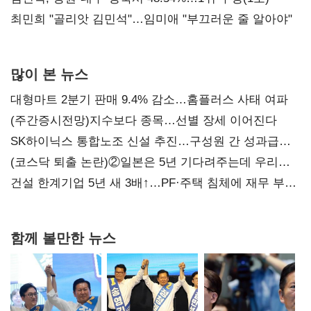
최민희 "골리앗 김민석"…임미애 "부끄러운 줄 알아야"
많이 본 뉴스
대형마트 2분기 판매 9.4% 감소…홈플러스 사태 여파
(주간증시전망)지수보다 종목…선별 장세 이어진다
SK하이닉스 통합노조 신설 추진…구성원 간 성과급
불만 확산
(코스닥 퇴출 논란)②일본은 5년 기다려주는데 우리는
당장 퇴출?…시간만으론 부족한 코스닥 구하기
건설 한계기업 5년 새 3배↑…PF·주택 침체에 재무 부담
확대
함께 볼만한 뉴스