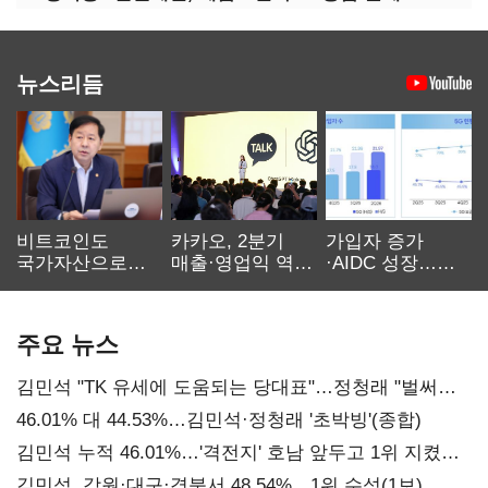
뉴스리듬
비트코인도
카카오, 2분기
가입자 증가
국가자산으로…'
매출·영업익 역대
·AIDC 성장…
보관·평가·처분'
최대…에이전트
SKT 2분기 성장
기준은 숙제
AI 수익화 관건
본궤도
주요 뉴스
김민석 "TK 유세에 도움되는 당대표"…정청래 "벌써
대표된 양 당직 배분"
46.01% 대 44.53%…김민석·정청래 '초박빙'(종합)
김민석 누적 46.01%…'격전지' 호남 앞두고 1위 지켰다
(2보)
김민석, 강원·대구·경북서 48.54%…1위 수성(1보)