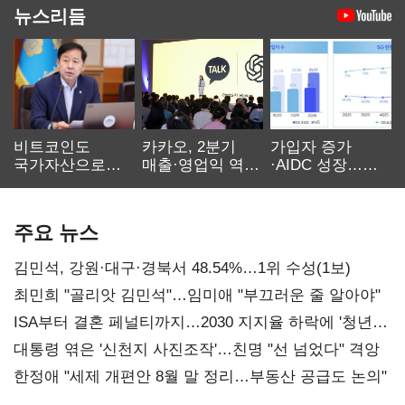
뉴스리듬
비트코인도
카카오, 2분기
가입자 증가
국가자산으로…'
매출·영업익 역대
·AIDC 성장…
보관·평가·처분'
최대…에이전트
SKT 2분기 성장
기준은 숙제
AI 수익화 관건
본궤도
주요 뉴스
김민석, 강원·대구·경북서 48.54%…1위 수성(1보)
최민희 "골리앗 김민석"…임미애 "부끄러운 줄 알아야"
ISA부터 결혼 페널티까지…2030 지지율 하락에 '청년
챙기기'
대통령 엮은 '신천지 사진조작'…친명 "선 넘었다" 격앙
한정애 "세제 개편안 8월 말 정리…부동산 공급도 논의"