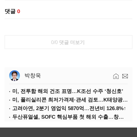
댓글
0
0/0
댓글 더보기
박창욱
미, 전투함 해외 건조 표명…K조선 수주 ‘청신호’
미, 폴리실리콘 최저가격제·관세 검토…K태양광 입지 확대 기대
고려아연, 2분기 영업익 5870억…전년비 126.8%↑
두산퓨얼셀, SOFC 핵심부품 첫 해외 수출…창사 이래 최대 규모