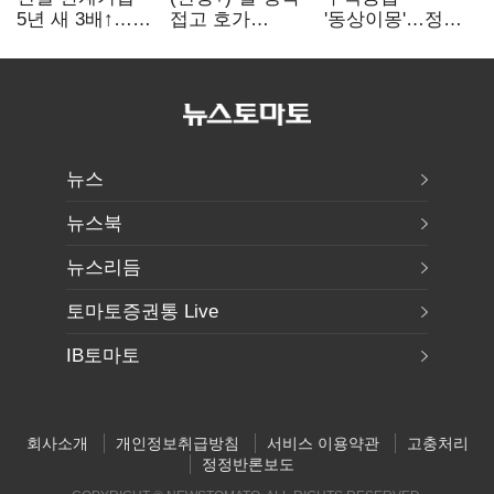
5년 새 3배↑…
접고 호가
'동상이몽'…정부
PF·주택 침체에
높여요"…'덜
·서울시 협력
재무 부담 확대
똘똘한 한 채'
없으면 '공수표'
20억 키맞추기
뉴스
뉴스북
뉴스리듬
토마토증권통 Live
IB토마토
회사소개
개인정보취급방침
서비스 이용약관
고충처리
정정반론보도