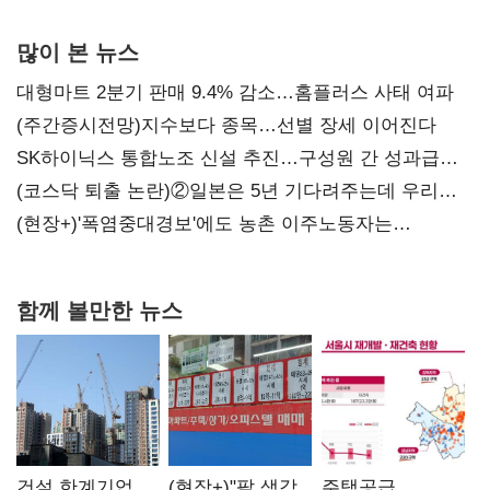
많이 본 뉴스
대형마트 2분기 판매 9.4% 감소…홈플러스 사태 여파
(주간증시전망)지수보다 종목…선별 장세 이어진다
SK하이닉스 통합노조 신설 추진…구성원 간 성과급
불만 확산
(코스닥 퇴출 논란)②일본은 5년 기다려주는데 우리는
당장 퇴출?…시간만으론 부족한 코스닥 구하기
(현장+)'폭염중대경보'에도 농촌 이주노동자는
강행군…'야외작업 중지' 권고도 무시
함께 볼만한 뉴스
건설 한계기업
(현장+)"팔 생각
주택공급