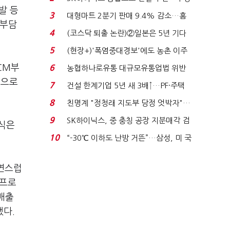
발 등
원 간 성과급 불...
3
대형마트 2분기 판매 9.4% 감소…홈
 부담
플러스 사태 여파...
4
(코스닥 퇴출 논란)②일본은 5년 기다
려주는데 우리는 ...
5
(현장+)'폭염중대경보'에도 농촌 이주
노동자는 강행군…'야...
CM부
6
농협하나로유통 대규모유통업법 위반
적발…공정위, 과...
원으로
7
건설 한계기업 5년 새 3배↑…PF·주택
침체에 재무 ...
8
친명계 "정청래 지도부 당정 엇박자"…
친청계 "신천지 오...
9
SK하이닉스, 중 충칭 공장 지분매각 검
인식은
토?…“확정된 바...
10
“-30℃ 이하도 난방 거뜬”…삼성, 미 국
립연구소와 개...
자연스럽
 프로
매출
했다.