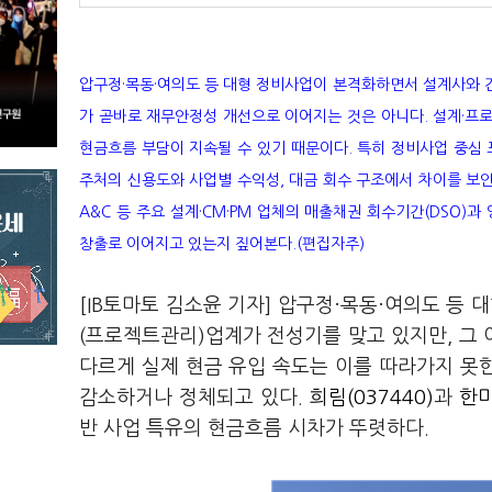
압구정·목동·여의도 등 대형 정비사업이 본격화하면서 설계사와 건
가 곧바로 재무안정성 개선으로 이어지는 것은 아니다. 설계·프
현금흐름 부담이 지속될 수 있기 때문이다. 특히 정비사업 중심
주처의 신용도와 사업별 수익성, 대금 회수 구조에서 차이를 보인
A&C 등 주요 설계·CM·PM 업체의 매출채권 회수기간(DSO)
창출로 이어지고 있는지 짚어본다.(편집자주)
[IB토마토 김소윤 기자] 압구정·목동·여의도 등
(프로젝트관리)업계가 전성기를 맞고 있지만, 그
다르게 실제 현금 유입 속도는 이를 따라가지 못
감소하거나 정체되고 있다.
희림(037440)
과
한미
반 사업 특유의 현금흐름 시차가 뚜렷하다.