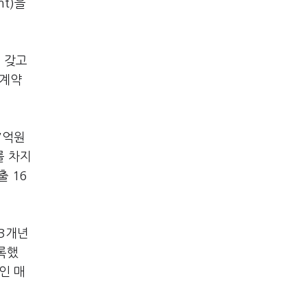
nt)을
 갖고
·계약
7억원
를 차지
출 16
 3개년
기록했
인 매