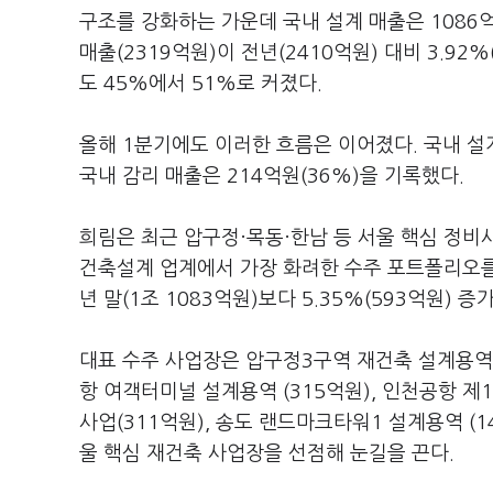
구조를 강화하는 가운데 국내 설계 매출은 1086억
매출(2319억원)이 전년(2410억원) 대비 3.9
도 45%에서 51%로 커졌다.
올해 1분기에도 이러한 흐름은 이어졌다. 국내 설계
국내 감리 매출은 214억원(36%)을 기록했다.
희림은 최근 압구정·목동·한남 등 서울 핵심 정
건축설계 업계에서 가장 화려한 수주 포트폴리오를 
년 말(1조 1083억원)보다 5.35%(593억원) 증
대표 수주 사업장은 압구정3구역 재건축 설계용역(
항 여객터미널 설계용역 (315억원), 인천공항 
사업(311억원), 송도 랜드마크타워1 설계용역 (
울 핵심 재건축 사업장을 선점해 눈길을 끈다.