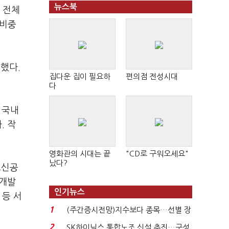
뉴스북
 전체
 비중
지했다.
집다운 집이 필요하
편의점 전성시대
다
 국내
. 작
영화관의 시대는 끝
"CD로 구워오세요"
났다?
도신공
시개발
인기뉴스
 등 서
1
(주간증시전망)지수보다 종목…선별 장
세 이어진다...
2
SK하이닉스 통합노조 신설 추진…구성