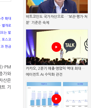
비트코인도 국가자산으로…'보관·평가·처
수주 확대
분' 기준은 숙제
과 별개로
리오는 발
, 포스코
익과 현금
)·PM
카카오, 2분기 매출·영업익 역대 최대…
 증가와
에이전트 AI 수익화 관건
 자산은
젝트 기