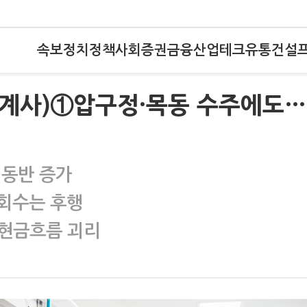
속보
정치
정책
사회
증권
금융
산업
테크
유통
건설
 설계사)①압구정·목동 수주에도
 동반 증가
회수는 후행
 현금흐름 괴리