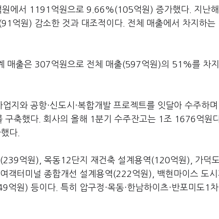
원에서 1191억원으로 9.66%(105억원) 증가했다. 지난해
2%(91억원) 감소한 것과 대조적이다. 전체 매출에서 차지하는
 매출은 307억원으로 전체 매출(597억원)의 51%를 차
비사업지와 공항·신도시·복합개발 프로젝트를 잇달아 수주하며
구축했다. 회사의 올해 1분기 수주잔고는 1조 1676억원다
가했다.
239억원), 목동12단지 재건축 설계용역(120억원), 가덕
제1여객터미널 종합개선 설계용역(222억원), 백현마이스 도
149억원) 등이다. 특히 압구정·목동·한남하이츠·반포미도1차