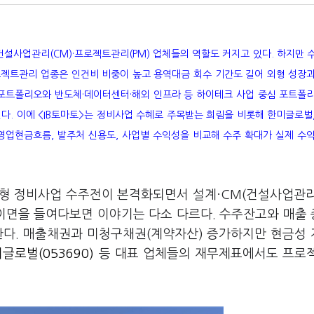
설사업관리(CM)·프로젝트관리(PM) 업체들의 역할도 커지고 있다. 하지만 
로젝트관리 업종은 인건비 비중이 높고 용역대금 회수 기간도 길어 외형 성장
 포트폴리오와 반도체·데이터센터·해외 인프라 등 하이테크 사업 중심 포트폴
다. 이에 <IB토마토>는 정비사업 수혜로 주목받는 희림을 비롯해 한미글로벌
과 영업현금흐름, 발주처 신용도, 사업별 수익성을 비교해 수주 확대가 실제 수
 대형 정비사업 수주전이 본격화되면서 설계·CM(건설사업관리
 이면을 들여다보면 이야기는 다소 다르다. 수주잔고와 매출
한다. 매출채권과 미청구채권(계약자산) 증가하지만 현금성
글로벌(053690)
등 대표 업체들의 재무제표에서도 프로