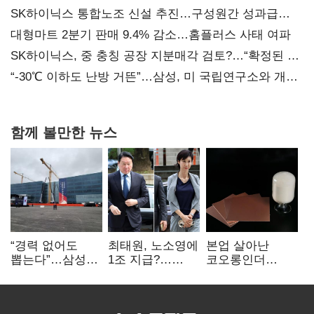
SK하이닉스 통합노조 신설 추진…구성원간 성과급
불만 확산
대형마트 2분기 판매 9.4% 감소…홈플러스 사태 여파
SK하이닉스, 중 충칭 공장 지분매각 검토?…“확정된 바
없어”
“-30℃ 이하도 난방 거뜬”…삼성, 미 국립연구소와 개발
협력
함께 볼만한 뉴스
“경력 없어도
최태원, 노소영에
본업 살아난
뽑는다”…삼성
1조 지급?…
코오롱인더
·TSMC, 미
재상고 여부 주목
·HS효성…AI·
반도체 인재
배터리 소재로
쟁탈전
보폭 확대