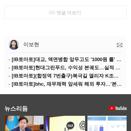
0/0
댓글 더보기
이보현
[IB토마토]대교, 액면병합 앞두고도 '1000원 룰' 경고장…상장유지 시험대
[IB토마토]현대그린푸드, 수익성 본궤도…실적 개선에 주주환원까지
[IB토마토](합정역 7번출구)북극길 열리자 K조선 뜬다
[IB토마토]bhc, 재무체력 앞세워 해외 투자…'본게임' 속도
뉴스리듬