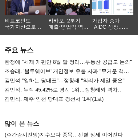
비트코인도
카카오, 2분기
가입자 증가
국가자산으로…'
매출·영업익 역대
·AIDC 성장…
보관·평가·처분'
최대…에이전트
SKT 2분기 성장
기준은 숙제
AI 수익화 관건
본궤도
주요 뉴스
한정애 "세제 개편안 8월 말 정리…부동산 공급도 논의"
조승래, '블루웨이브' 개인정보 유출 사과 "무거운 책임
통감"
김민석 "일하는 당대표"…정청래 "의리가 제일 중요"
김민석, 누적 45.42%로 경선 1위…정청래와 격차
0.86%p(2보)
김민석, 제주·인천 당대표 경선서 '1위'(1보)
많이 본 뉴스
(주간증시전망)지수보다 종목…선별 장세 이어진다