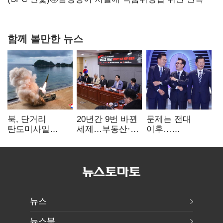
함께 볼만한 뉴스
북, 단거리
20년간 9번 바뀐
문제는 전대
탄도미사일
세제…부동산·
이후…
발사…안보실
상속세만
선호투표제로
"즉각 중단 촉구"
건드렸다
뒤집힐 땐
'지지층 불복'
뉴스
뉴스북