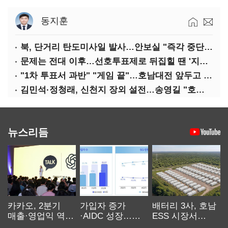
동지훈
북, 단거리 탄도미사일 발사…안보실 "즉각 중단 촉구"
문제는 전대 이후…선호투표제로 뒤집힐 땐 '지지층 불복'
"1차 투표서 과반" "게임 끝"…호남대전 앞두고 '충돌'
김민석·정청래, 신천지 장외 설전…송영길 "호남 계몽 규탄"
뉴스리듬
카카오, 2분기
가입자 증가
배터리 3사, 호남
매출·영업익 역대
·AIDC 성장…
ESS 시장서
최대…에이전트
SKT 2분기 성장
‘격돌’