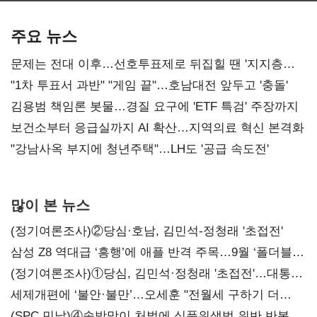
AI 수익화 관건
본궤도
주요 뉴스
문제는 전대 이후…선호투표제로 뒤집힐 땐 '지지층
불복'
"1차 투표서 과반" "게임 끝"…호남대전 앞두고 '충돌'
김용범 책임론 봇물…경질 요구에 'ETF 특검' 주장까지
보건소부터 응급실까지 AI 확산…지역의료 혁신 본격화
"강남사옥 부지에 청년주택"…LH도 '공급 속도전'
많이 본 뉴스
(정기여론조사)②당심·호남, 김민석-정청래 '초접전'
삼성 Z8 역대급 ‘흥행’에 애플 반격 주목…9월 ‘폴더블
대전’
(정기여론조사)①당심, 김민석·정청래 '초접전'…대통령
지지도 '50% 아래로'(종합)
세제개편에 ‘불안·불만’…오세훈 "전월세 구하기 더
힘들어질 것"
(SPC 민낯)④솜방망이 처벌에 식품위생법 위반 반복