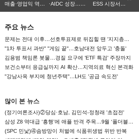
매출·영업익 역대
·AIDC 성장…
ESS 시장서
최대…에이전트
SKT 2분기 성장
‘격돌’
AI 수익화 관건
본궤도
주요 뉴스
문제는 전대 이후…선호투표제로 뒤집힐 땐 '지지층
불복'
"1차 투표서 과반" "게임 끝"…호남대전 앞두고 '충돌'
김용범 책임론 봇물…경질 요구에 'ETF 특검' 주장까지
보건소부터 응급실까지 AI 확산…지역의료 혁신 본격화
"강남사옥 부지에 청년주택"…LH도 '공급 속도전'
많이 본 뉴스
(정기여론조사)②당심·호남, 김민석-정청래 '초접전'
삼성 Z8 역대급 ‘흥행’에 애플 반격 주목…9월 ‘폴더블
대전’
(SPC 민낯)④솜방망이 처벌에 식품위생법 위반 반복