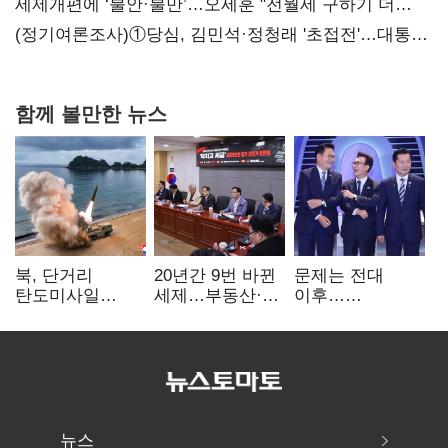
세제개편에 ‘불안·불만’…오세훈 "전월세 구하기 더
힘들어질 것"
(정기여론조사)①당심, 김민석·정청래 '초접전'…대통령
지지도 '50% 아래로'(종합)
함께 볼만한 뉴스
북, 단거리
20년간 9번 바뀐
문제는 전대
탄도미사일
세제…부동산·
이후…
발사…안보실
상속세만
선호투표제로
"즉각 중단 촉구"
건드렸다
뒤집힐 땐
'지지층 불복'
뉴스