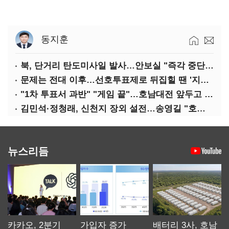
동지훈
북, 단거리 탄도미사일 발사…안보실 "즉각 중단 촉구"
문제는 전대 이후…선호투표제로 뒤집힐 땐 '지지층 불복'
"1차 투표서 과반" "게임 끝"…호남대전 앞두고 '충돌'
김민석·정청래, 신천지 장외 설전…송영길 "호남 계몽 규탄"
뉴스리듬
카카오, 2분기
가입자 증가
배터리 3사, 호남