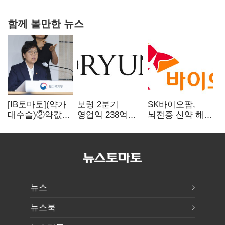
함께 볼만한 뉴스
[IB토마토](약가
보령 2분기
SK바이오팜,
대수술)②약값
영업익 238억…
뇌전증 신약 해외
깎이자 R&D부터
전년 대비 6.2%↓
흥행 발판…
축소…제약업계
차세대 신약 개발
비상경영 돌입
속도
뉴스
뉴스북