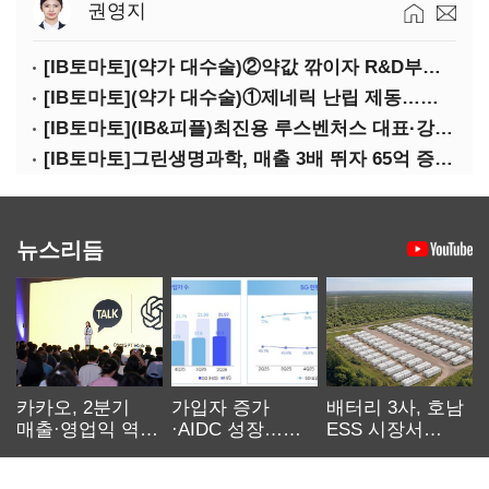
권영지
[IB토마토](약가 대수술)②약값 깎이자 R&D부터 축소…제약업계 비상경영 돌입
[IB토마토](약가 대수술)①제네릭 난립 제동…중소 제약사 수익성 비상
[IB토마토](IB&피플)최진용 루스벤처스 대표·강승순 이사
[IB토마토]그린생명과학, 매출 3배 뛰자 65억 증설…상위 2곳 의존도 82%
뉴스리듬
카카오, 2분기
가입자 증가
배터리 3사, 호남
매출·영업익 역대
·AIDC 성장…
ESS 시장서
최대…에이전트
SKT 2분기 성장
‘격돌’
AI 수익화 관건
본궤도