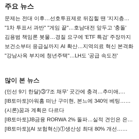
주요 뉴스
문제는 전대 이후…선호투표제로 뒤집힐 땐 '지지층
불복'
"1차 투표서 과반" "게임 끝"…호남대전 앞두고 '충돌'
김용범 책임론 봇물…경질 요구에 'ETF 특검' 주장까지
보건소부터 응급실까지 AI 확산…지역의료 혁신 본격화
"강남사옥 부지에 청년주택"…LH도 '공급 속도전'
많이 본 뉴스
(민선 9기 한달)③'7조 채무' 곳간에 충격…추미애,
20년만에 '비상재정' 선언 승부수
[IB토마토]아워홈 떠난 구미현, 본느에 340억 베팅…
가족 지배체제 구축
(시론)꿈과 계획은 다르다
[IB토마토]JB금융 RORWA 2% 돌파…실적 견인은 은행
아닌 캐피탈
[IB토마토](AI 보험혁신)①생산성 최대 80% 개선…
현실은 '실행 격차'