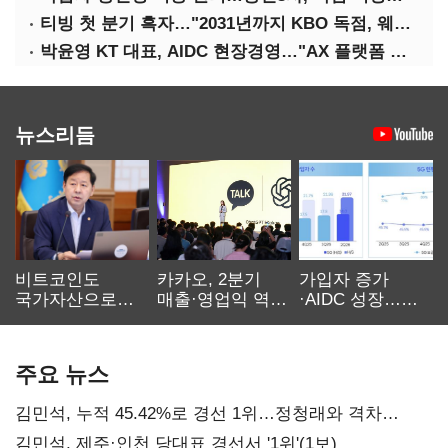
티빙 첫 분기 흑자…"2031년까지 KBO 독점, 웨이브 합병도 속도"
박윤영 KT 대표, AIDC 현장경영…"AX 플랫폼 핵심 인프라로 키운다"
뉴스리듬
비트코인도
카카오, 2분기
가입자 증가
국가자산으로…'
매출·영업익 역대
·AIDC 성장…
보관·평가·처분'
최대…에이전트
SKT 2분기 성장
기준은 숙제
AI 수익화 관건
본궤도
주요 뉴스
김민석, 누적 45.42%로 경선 1위…정청래와 격차
0.86%p(2보)
김민석, 제주·인천 당대표 경선서 '1위'(1보)