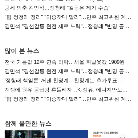
공세 멈춘 김민석…정청래 "갈등은 제가 수습"
"팀 정청래 정리" "이중잣대 말라"…민주 최고위원 계파
다툼 격화
김민석 "경선갈등 완전 제로 노력"…정청래 "반명 공세
사과부터"
많이 본 뉴스
전국 기름값 12주 연속 하락…서울 휘발윳값 1909원
김민석 "경선갈등 완전 제로 노력"…정청래 "반명 공세
사과부터"
'정청래 책임론' 꺼낸 친명계…친청계는 추가투표
때리기
전쟁에 원유 공급망 흔들리자…K-정유, 에너지안보
핵심으로 재부상
"팀 정청래 정리" "이중잣대 말라"…민주 최고위원 계파
다툼 격화
함께 볼만한 뉴스