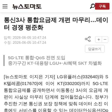
구독
통신3사 통합요금제 개편 마무리…데이
터 경쟁 평준화
입력: 2026-06-05 10:47:24
수정: 2026-06-05 10:47:24
답글쓰기
5G·LTE 통합·QoS 전면 도입
중가구간 KT·대용량 LGU+·AI혜택 SKT 차별화
[뉴스토마토 이지은 기자]
LG유플러스(032640)
와
S
K텔레콤(017670)
에 이어
KT(030200)
까지 5G·LTE
통합요금제를 공개하면서 이동통신 3사의 요금제 개
편이 사실상 마무리 단계에 접어들었습니다. 정부가
추진한 기본 통신권 보장 정책에 맞춰 데이터 소진 이
후에도 서비스를 이용할 수 있는 데이터안심옵션(Qo