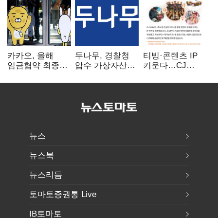
카카오, 올해
두나무, 경찰청
티빙·콘텐츠 IP
임금협약 최종
압수 가상자산
키운다…CJ
타결…연봉 6.3%
보관 맡는다…
ENM, 하반기
인상·격려금
커스터디 사업
글로벌 확장 가속
300만원
최종 낙찰
뉴스
뉴스북
뉴스리듬
토마토증권통 Live
IB토마토