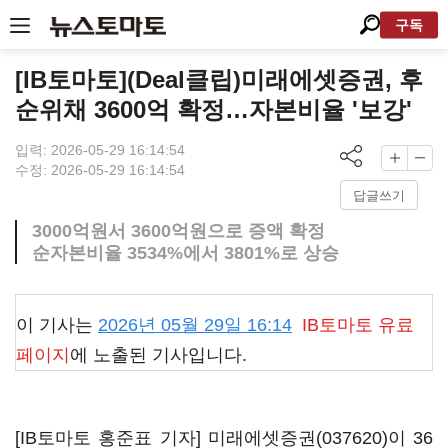
구독
[IB토마토](Deal클립)미래에셋증권, 후
순위채 3600억 확정…자본비율 '보강'
입력: 2026-05-29 16:14:54
수정: 2026-05-29 16:14:54
답글쓰기
3000억원서 3600억원으로 증액 확정
순자본비율 3534%에서 3801%로 상승
이 기사는
2026년 05월 29일 16:14
IB토마토
유료
페이지
에 노출된 기사입니다.
[IB토마토 홍준표 기자]
미래에셋증권(037620)
이 36