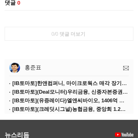
댓글
0
0/0
댓글 더보기
홍준표
[IB토마토]한앤컴퍼니, 마이크로웍스 매각 장기화 대비…배당 회수판 깔았다
[IB토마토](Deal모니터)우리금융, 신종자본증권 발행했지만 차환금리 '부담'
[IB토마토](유증레이다)엘앤씨바이오, 1406억 유증…최대주주는 절반만 청약
[IB토마토](크레딧시그널)농협금융, 중앙회 1.2조 지원받아 생산적금융 확대
뉴스리듬