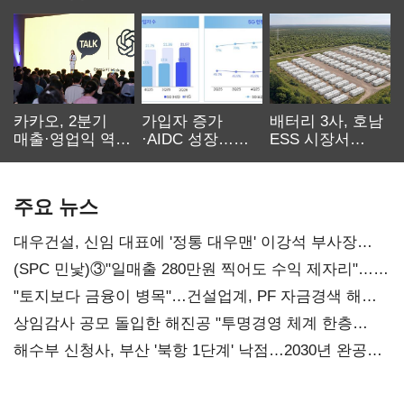
카카오, 2분기
가입자 증가
배터리 3사, 호남
매출·영업익 역대
·AIDC 성장…
ESS 시장서
최대…에이전트
SKT 2분기 성장
‘격돌’
AI 수익화 관건
본궤도
주요 뉴스
대우건설, 신임 대표에 '정통 대우맨' 이강석 부사장
내정
(SPC 민낯)③"일매출 280만원 찍어도 수익 제자리"…
점주 울리는 '상시 할인'
"토지보다 금융이 병목"…건설업계, PF 자금경색 해소
목소리
상임감사 공모 돌입한 해진공 "투명경영 체계 한층
강화"
해수부 신청사, 부산 '북항 1단계' 낙점…2030년 완공
목표