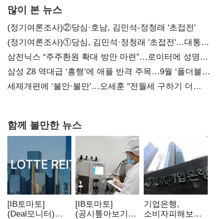
많이 본 뉴스
(정기여론조사)②당심·호남, 김민석-정청래 '초접전'
(정기여론조사)①당심, 김민석·정청래 '초접전'…대통령
지지도 '50% 아래로'(종합)
삼전닉스 “주주환원 확대 방안 마련”…로이터에 성명
보내
삼성 Z8 역대급 ‘흥행’에 애플 반격 주목…9월 ‘폴더블
대전’
세제개편에 ‘불안·불만’…오세훈 "전월세 구하기 더
힘들어질 것"
함께 볼만한 뉴스
[IB토마토]
[IB토마토]
기업은행,
(Deal모니터)
(공시톺아보기)
소비자피해보상