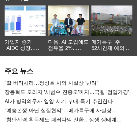
가입자 증가
다음, AI 도입에도
메가특구 ‘주
·AIDC 성장…
점유율 2%…
52시간제 예외’
SKT 2분기 성장
에이전트
고개…
본궤도
차별화가 관건
반도체업계 촉각
주요 뉴스
"잘 버티시라…정성호 사의 사실상 '반려'
장동혁도 모라자 '서범수·진종오'까지…국힘 '점입가경'
AI가 병역의무자 입영 시기·부대·특기 추천한다
"예송논쟁 아닌 실질협의"…메가특구에 사실상
'노동유연화'
"첨단전력 획득제도 패러다임 전환…상생 생태계
조성해 대체불가 K-방산 도약"