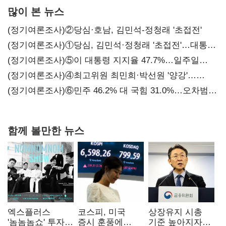
많이 본 뉴스
(정기여론조사)②당심·호남, 김민석-정청래 '초접전'
(정기여론조사)①당심, 김민석·정청래 '초접전'…대통령
지지도 '50% 아래로'(종합)
(정기여론조사)⑤이 대통령 지지율 47.7%…일주일
만에 다시 40%대
(정기여론조사)④최고위원 최민희·박선원 '양강'…
서미화·이성윤·임미애 뒤이어
(정기여론조사)⑥민주 46.2% 대 국힘 31.0%…오차범위
밖 격차 '유지'
함께 볼만한 뉴스
엑스플러스
코스피, 미국
상장유지 시총
'놈놈놈쇼' 투자…
증시 훈풍에
기준 높아지자…