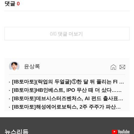
댓글
0
0/0
댓글 더보기
윤상록
[IB토마토](락업의 두얼굴)①한 달 뒤 풀리는 FI 물량…새내기주 오버행 경계
[IB토마토]HB인베스트, IPO 무산 때 더 샀다…마키나락스 투자 2.7배 회수
[IB토마토]데브시스터즈벤처스, AI 펀드 출사표…모회사 경영난 변수
[IB토마토]해성에어로보틱스, 2주 주주가 파산신청…200억 CB 분쟁 확산
뉴스리듬