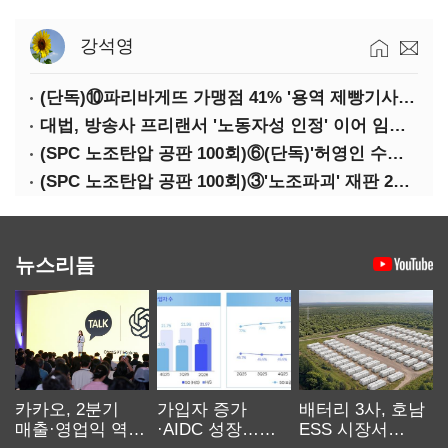
강석영
(단독)⑩파리바게뜨 가맹점 41% '용역 제빵기사 없어'…고용불안 속 브랜드가치도 '흔들'
대법, 방송사 프리랜서 '노동자성 인정' 이어 임금차별 '제동'
(SPC 노조탄압 공판 100회)⑥(단독)'허영인 수사기밀 유출' 임원, 출소하자 '억대 연봉' 고문으로
(SPC 노조탄압 공판 100회)③'노조파괴' 재판 2년 만의 증언…파리바게뜨 지회장 "허영인에 엄벌을"
뉴스리듬
카카오, 2분기
가입자 증가
배터리 3사, 호남
매출·영업익 역대
·AIDC 성장…
ESS 시장서