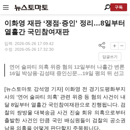
구독
이화영 재판 ‘쟁점·증인’ 정리…8일부터
열흘간 국민참여재판
입력: 2026-05-26 17:09:42
수정: 2026-05-26 17:32:30
답글쓰기
연어 술파티 의혹 위증 혐의 12일부터 나흘간 변론
16일 박상용·김성태 증인신문…19일 평의 뒤 선고
[뉴스토마토 강석영 기자] 이화영 전 경기도평화부지
사의 ‘연어 술파티 의혹’ 관련 위증 등 혐의 사건이 내
달 8일부터 열흘간 국민참여재판으로 진행됩니다. 검
찰의 쌍방울 대북송금 사건 진술 회유 의혹으로부터
출발한 사건인 만큼 국민 배심원들이 검찰의 공소권
남용 의혹을 어떻게 판단할지 주목됩니다.