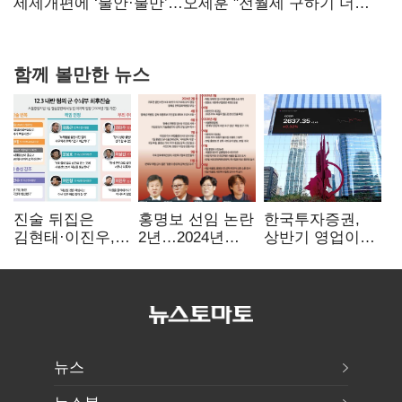
보내
세제개편에 ‘불안·불만’…오세훈 "전월세 구하기 더
힘들어질 것"
함께 볼만한 뉴스
진술 뒤집은
홍명보 선임 논란
한국투자증권,
김현태·이진우,
2년…2024년
상반기 영업이익
박안수는 "국가에
파동부터 소환·
2조1701억 원…
헌신"…법정서
압색까지
전년비 89.1%↑
드러난 군
수뇌부의 민낯
뉴스