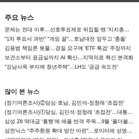
최대…에이전트
SKT 2분기 성장
‘격돌’
AI 수익화 관건
본궤도
주요 뉴스
문제는 전대 이후…선호투표제로 뒤집힐 땐 '지지층
불복'
"1차 투표서 과반" "게임 끝"…호남대전 앞두고 '충돌'
김용범 책임론 봇물…경질 요구에 'ETF 특검' 주장까지
보건소부터 응급실까지 AI 확산…지역의료 혁신 본격화
"강남사옥 부지에 청년주택"…LH도 '공급 속도전'
많이 본 뉴스
(정기여론조사)②당심·호남, 김민석-정청래 '초접전'
(정기여론조사)①당심, 김민석·정청래 '초접전'…대통령
지지도 '50% 아래로'(종합)
삼성 Z8 역대급 ‘흥행’에 애플 반격 주목…9월 ‘폴더블
대전’
삼전닉스 “주주환원 확대 방안 마련”…로이터에 성명