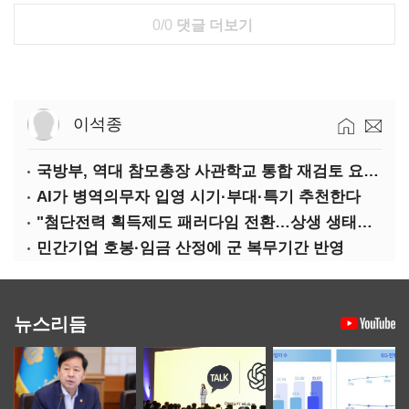
0/0
댓글 더보기
이석종
국방부, 역대 참모총장 사관학교 통합 재검토 요구에 "다양한 의견 수렴해 합리적 시스템 만들 것"
AI가 병역의무자 입영 시기·부대·특기 추천한다
"첨단전력 획득제도 패러다임 전환…상생 생태계 조성해 대체불가 K-방산 도약"
민간기업 호봉·임금 산정에 군 복무기간 반영
뉴스리듬