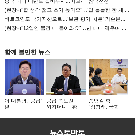
중국 이어 대만도 설비투자…메모리 ‘삼국전쟁’
(현장+)"팔 생각 접고 호가 높여요"…'덜 똘똘한 한 채'
20억 키맞추기
비트코인도 국가자산으로…'보관·평가·처분' 기준은
숙제
(현장+)"12일엔 물건 다 들어와요"…빈 매대 채우며 문
연 홈플러스
함께 볼만한 뉴스
이 대통령, '공급'
공급 속도전
송영길 측
팔
외치더니…황희,
"정청래, 국힘
걷어붙였는데…
난데없이 '폐버스
'역선택' 대상…
여 내부선
리모델링' 제안
민주당 대표로
'부동산
총선 지휘 못해"
망언'(종합)