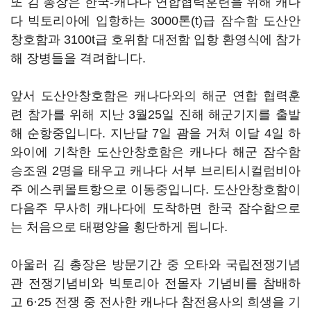
또 김 총장은 한국-캐나다 연합협력훈련을 위해 캐나
다 빅토리아에 입항하는 3000톤(t)급 잠수함 도산안
창호함과 3100t급 호위함 대전함 입항 환영식에 참가
해 장병들을 격려합니다.
앞서 도산안창호함은 캐나다와의 해군 연합 협력훈
련 참가를 위해 지난 3월25일 진해 해군기지를 출발
해 순항중입니다. 지난달 7일 괌을 거쳐 이달 4일 하
와이에 기착한 도산안창호함은 캐나다 해군 잠수함
승조원 2명을 태우고 캐나다 서부 브리티시컬럼비아
주 에스퀴몰트항으로 이동중입니다. 도산안창호함이
다음주 무사히 캐나다에 도착하면 한국 잠수함으로
는 처음으로 태평양을 횡단하게 됩니다.
아울러 김 총장은 방문기간 중 오타와 국립전쟁기념
관 전쟁기념비와 빅토리아 전몰자 기념비를 참배하
고 6·25 전쟁 중 전사한 캐나다 참전용사의 희생을 기