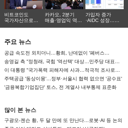
비트코인도
카카오, 2분기
가입자 증가
국가자산으로…'
매출·영업익 역대
·AIDC 성장…
보관·평가·처분'
최대…에이전트
SKT 2분기 성장
기준은 숙제
AI 수익화 관건
본궤도
주요 뉴스
공급 속도전 외치더니…황희, 난데없이 '폐버스
리모델링' 제안
송영길 측 "정청래, 국힘 '역선택' 대상…민주당 대표로
총선 지휘 못해"
이 대통령 "국가폭력 피해자에 사과…적극적 조사로
진실 밝혀야"
주택공급 '동상이몽'…정부·서울시 협력 없으면 '공수표'
'금융복합기업집단' 토스, 전 계열사 내부통제 표준화
많이 본 뉴스
구광모-젠슨 황, 두 달 만에 또 만난다…로봇·AI 등 논의