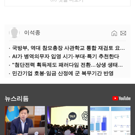
이석종
국방부, 역대 참모총장 사관학교 통합 재검토 요구에 "다양한 의견 수렴해 합리적 시스템 만들 것"
AI가 병역의무자 입영 시기·부대·특기 추천한다
"첨단전력 획득제도 패러다임 전환…상생 생태계 조성해 대체불가 K-방산 도약"
민간기업 호봉·임금 산정에 군 복무기간 반영
뉴스리듬