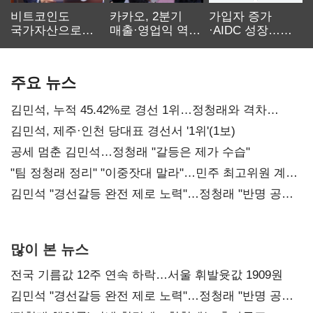
비트코인도
카카오, 2분기
가입자 증가
국가자산으로…'
매출·영업익 역대
·AIDC 성장…
보관·평가·처분'
최대…에이전트
SKT 2분기 성장
기준은 숙제
AI 수익화 관건
본궤도
주요 뉴스
김민석, 누적 45.42%로 경선 1위…정청래와 격차
0.86%p(2보)
김민석, 제주·인천 당대표 경선서 '1위'(1보)
공세 멈춘 김민석…정청래 "갈등은 제가 수습"
"팀 정청래 정리" "이중잣대 말라"…민주 최고위원 계파
다툼 격화
김민석 "경선갈등 완전 제로 노력"…정청래 "반명 공세
사과부터"
많이 본 뉴스
전국 기름값 12주 연속 하락…서울 휘발윳값 1909원
김민석 "경선갈등 완전 제로 노력"…정청래 "반명 공세