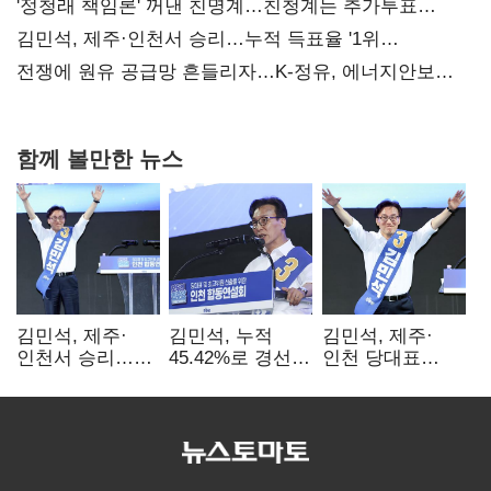
사과부터"
'정청래 책임론' 꺼낸 친명계…친청계는 추가투표
때리기
김민석, 제주·인천서 승리…누적 득표율 '1위
탈환'(종합)
전쟁에 원유 공급망 흔들리자…K-정유, 에너지안보
핵심으로 재부상
함께 볼만한 뉴스
김민석, 제주·
김민석, 누적
김민석, 제주·
인천서 승리…
45.42%로 경선
인천 당대표
누적 득표율 '1위
1위…정청래와
경선서 '1위'(1보)
탈환'(종합)
격차
0.86%p(2보)