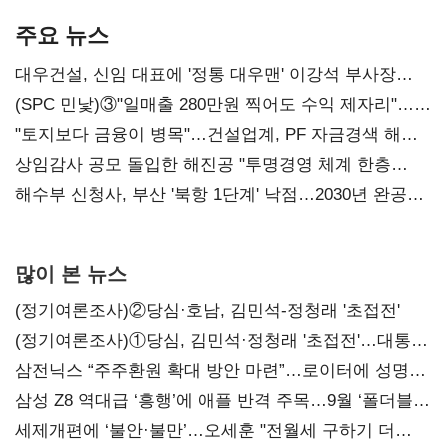
AI 수익화 관건
본궤도
주요 뉴스
대우건설, 신임 대표에 '정통 대우맨' 이강석 부사장
내정
(SPC 민낯)③"일매출 280만원 찍어도 수익 제자리"…
점주 울리는 '상시 할인'
"토지보다 금융이 병목"…건설업계, PF 자금경색 해소
목소리
상임감사 공모 돌입한 해진공 "투명경영 체계 한층
강화"
해수부 신청사, 부산 '북항 1단계' 낙점…2030년 완공
목표
많이 본 뉴스
(정기여론조사)②당심·호남, 김민석-정청래 '초접전'
(정기여론조사)①당심, 김민석·정청래 '초접전'…대통령
지지도 '50% 아래로'(종합)
삼전닉스 “주주환원 확대 방안 마련”…로이터에 성명
보내
삼성 Z8 역대급 ‘흥행’에 애플 반격 주목…9월 ‘폴더블
대전’
세제개편에 ‘불안·불만’…오세훈 "전월세 구하기 더