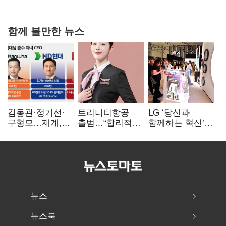
힘들어질 것"
함께 볼만한 뉴스
김동관·정기선·
트리니티항공
LG ‘당신과
구형모…재계,
출범…“합리적
함께하는 혁신’…
1980년대생
가격·기대 이상
IFA서 ‘차세대 AI
전성시대
서비스로 승부”
홈’ 비전 공개
뉴스
뉴스북