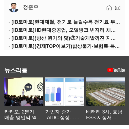
정준우
[IB토마토]현대제철, 전기로 늘릴수록 전기료 부담…저탄소 전환의 역설
[IB토마토]HD현대중공업, 오일뱅크 빈자리 채웠다…그룹 배당 핵심축 부상
[IB토마토](방산 원가의 덫)③기술개발까진 지원…수출은 각자도생
[IB토마토](경제TOP아보기)밥상물가·보험료·복구비…장마가 내미는 청구서
뉴스리듬
카카오, 2분기
가입자 증가
배터리 3사, 호남
매출·영업익 역대
·AIDC 성장…
ESS 시장서
최대…에이전트
SKT 2분기 성장
‘격돌’