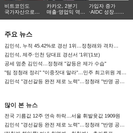
비트코인도
카카오, 2분기
가입자 증가
국가자산으로…'
매출·영업익 역대
·AIDC 성장…
보관·평가·처분'
최대…에이전트
SKT 2분기 성장
기준은 숙제
AI 수익화 관건
본궤도
주요 뉴스
김민석, 누적 45.42%로 경선 1위…정청래와 격차
0.86%p(2보)
김민석, 제주·인천 당대표 경선서 '1위'(1보)
공세 멈춘 김민석…정청래 "갈등은 제가 수습"
"팀 정청래 정리" "이중잣대 말라"…민주 최고위원 계파
다툼 격화
김민석 "경선갈등 완전 제로 노력"…정청래 "반명 공세
사과부터"
많이 본 뉴스
전국 기름값 12주 연속 하락…서울 휘발윳값 1909원
김민석 "경선갈등 완전 제로 노력"…정청래 "반명 공세