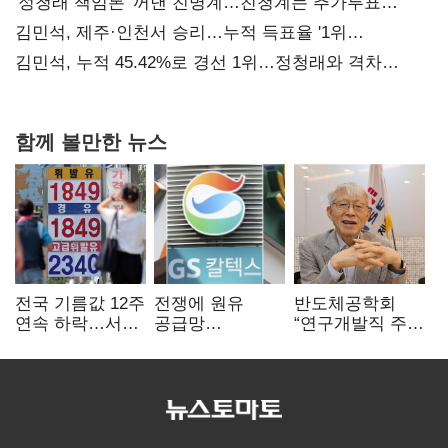
사과부터"
'정청래 책임론' 꺼낸 친명계…친청계는 추가투표
때리기
김민석, 제주·인천서 승리…누적 득표율 '1위
탈환'(종합)
김민석, 누적 45.42%로 경선 1위…정청래와 격차
0.86%p(2보)
함께 볼만한 뉴스
전국 기름값 12주
전쟁에 원유
반도체공학회
연속 하락…서울
공급망
“연구개발직 주
휘발윳값 1909원
흔들리자…K-
52시간제
정유, 에너지안보
개선해야”
핵심으로 재부상