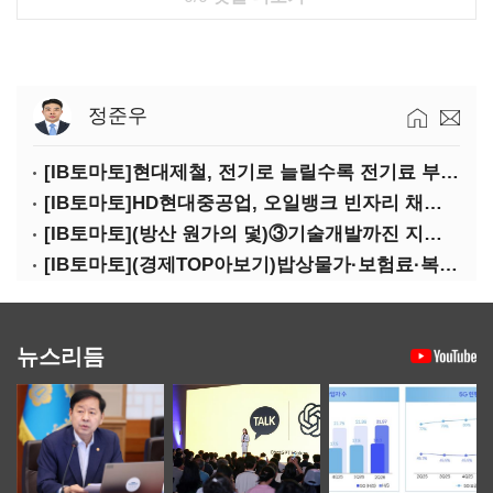
정준우
[IB토마토]현대제철, 전기로 늘릴수록 전기료 부담…저탄소 전환의 역설
[IB토마토]HD현대중공업, 오일뱅크 빈자리 채웠다…그룹 배당 핵심축 부상
[IB토마토](방산 원가의 덫)③기술개발까진 지원…수출은 각자도생
[IB토마토](경제TOP아보기)밥상물가·보험료·복구비…장마가 내미는 청구서
뉴스리듬